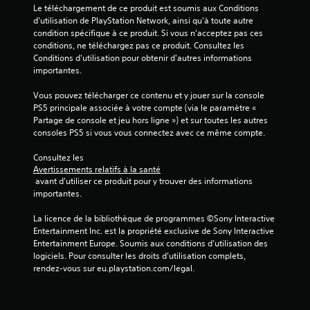
i
Le téléchargement de ce produit est soumis aux Conditions 
d'utilisation de PlayStation Network, ainsi qu'à toute autre 
l
condition spécifique à ce produit. Si vous n'acceptez pas ces 
conditions, ne téléchargez pas ce produit. Consultez les 
e
Conditions d'utilisation pour obtenir d'autres informations 
importantes.
s
Vous pouvez télécharger ce contenu et y jouer sur la console 
s
PS5 principale associée à votre compte (via le paramètre « 
Partage de console et jeu hors ligne ») et sur toutes les autres 
u
consoles PS5 si vous vous connectez avec ce même compte.
r
Consultez les 
Avertissements relatifs à la santé
 avant d'utiliser ce produit pour y trouver des informations 
5
importantes.
(
La licence de la bibliothèque de programmes ©Sony Interactive 
Entertainment Inc. est la propriété exclusive de Sony Interactive 
4
Entertainment Europe. Soumis aux conditions d’utilisation des 
logiciels. Pour consulter les droits d’utilisation complets, 
rendez-vous sur eu.playstation.com/legal.
a