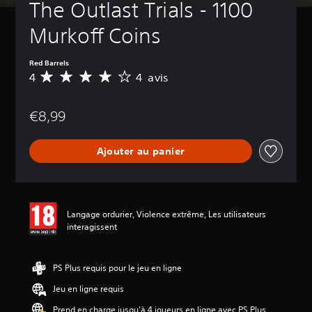
The Outlast Trials - 1100 
Murkoff Coins
Red Barrels
4
4 avis
M
o
y
€8,99
e
n
n
Ajouter au panier
e
d
e
s
a
Langage ordurier, Violence extrême, Les utilisateurs
v
interagissent
i
s
:
PS Plus requis pour le jeu en ligne
4
Jeu en ligne requis
é
Prend en charge jusqu'à 4 joueurs en ligne avec PS Plus