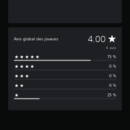
M
4.00
Avis global des joueurs
o
4 avis
75 %
y
0 %
e
0 %
n
0 %
n
25 %
e
d
e