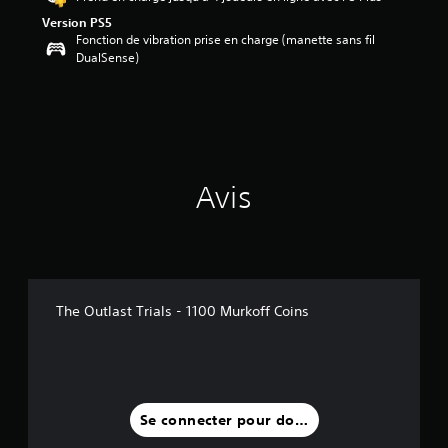
t
Version PS5
o
Fonction de vibration prise en charge (manette sans fil
i
DualSense)
l
e
s
s
u
r
5
(
Avis
4
a
v
i
s
The Outlast Trials - 1100 Murkoff Coins
)
Se connecter pour donner un avis