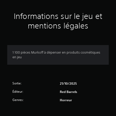
s
a
Informations sur le jeu et
v
mentions légales
i
s
1 100 pièces Murkoff à dépenser en produits cosmétiques
en jeu
:
4
Sortie:
21/10/2025
é
Éditeur:
Red Barrels
t
Genres:
Horreur
o