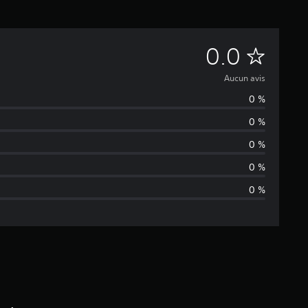
A
0.0
u
Aucun avis
0 %
c
0 %
u
0 %
n
0 %
0 %
a
v
i
s