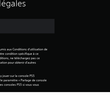
légales
mis aux Conditions d'utilisation de 
tre condition spécifique à ce 
itions, ne téléchargez pas ce 
sation pour obtenir d'autres 
 jouer sur la console PS5 
 le paramètre « Partage de console 
tres consoles PS5 si vous vous 
ver des informations importantes.