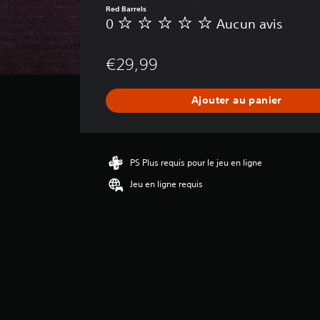
Red Barrels
0
Aucun avis
A
u
c
€29,99
u
n
a
Ajouter au panier
v
i
s
PS Plus requis pour le jeu en ligne
Jeu en ligne requis