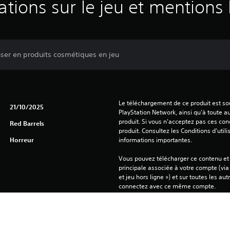
ations sur le jeu et mentions 
ser en produits cosmétiques en jeu
Le téléchargement de ce produit est sou
21/10/2025
PlayStation Network, ainsi qu'à toute au
produit. Si vous n'acceptez pas ces cond
Red Barrels
produit. Consultez les Conditions d'utili
Horreur
informations importantes.
Vous pouvez télécharger ce contenu et y
principale associée à votre compte (via
et jeu hors ligne ») et sur toutes les au
connectez avec ce même compte.
Consultez les 
Avertissements relatifs à la santé
 avant d'utiliser ce produit pour y trou