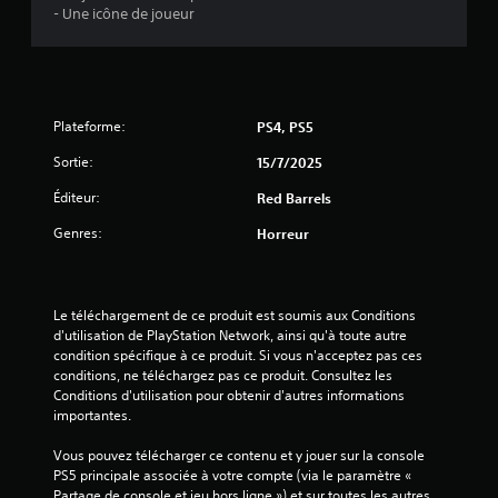
l
- Une icône de joueur
e
s
Plateforme:
PS4, PS5
s
Sortie:
15/7/2025
u
Éditeur:
Red Barrels
r
Genres:
Horreur
5
(
Le téléchargement de ce produit est soumis aux Conditions 
d'utilisation de PlayStation Network, ainsi qu'à toute autre 
1
condition spécifique à ce produit. Si vous n'acceptez pas ces 
conditions, ne téléchargez pas ce produit. Consultez les 
1
Conditions d'utilisation pour obtenir d'autres informations 
importantes.
Vous pouvez télécharger ce contenu et y jouer sur la console 
a
PS5 principale associée à votre compte (via le paramètre « 
Partage de console et jeu hors ligne ») et sur toutes les autres 