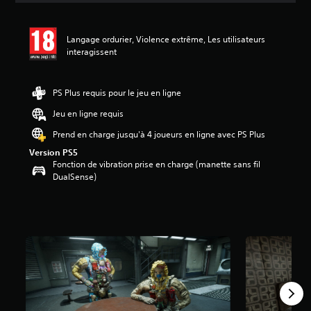
s
a
v
Langage ordurier, Violence extrême, Les utilisateurs
i
interagissent
s
:
PS Plus requis pour le jeu en ligne
5
Jeu en ligne requis
é
Prend en charge jusqu'à 4 joueurs en ligne avec PS Plus
t
o
Version PS5
i
Fonction de vibration prise en charge (manette sans fil
l
DualSense)
e
s
s
u
r
5
(
1
1
a