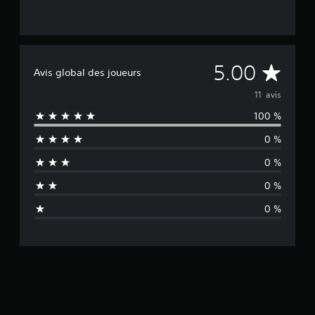
M
5.00
Avis global des joueurs
o
11 avis
100 %
y
0 %
e
0 %
n
0 %
n
0 %
e
d
e
s