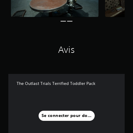
v
i
s
)
Avis
The Outlast Trials Terrified Toddler Pack
Se connecter pour donner un avis