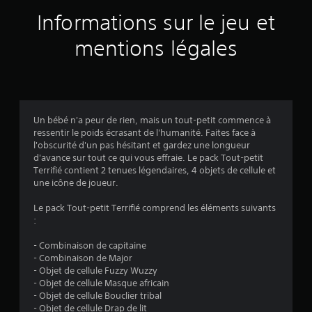
a
Informations sur le jeu et
v
mentions légales
i
s
Un bébé n'a peur de rien, mais un tout-petit commence à
ressentir le poids écrasant de l'humanité. Faites face à
:
l'obscurité d'un pas hésitant et gardez une longueur
d'avance sur tout ce qui vous effraie. Le pack Tout-petit
5
Terrifié contient 2 tenues légendaires, 4 objets de cellule et
une icône de joueur.
Le pack Tout-petit Terrifié comprend les éléments suivants
é
:
t
- Combinaison de capitaine
- Combinaison de Major
o
- Objet de cellule Fuzzy Wuzzy
- Objet de cellule Masque africain
i
- Objet de cellule Bouclier tribal
- Objet de cellule Drap de lit