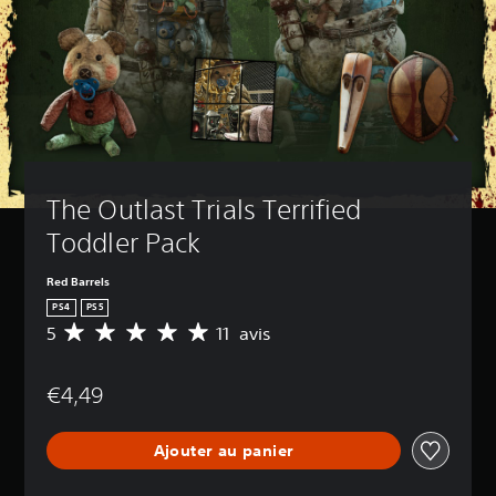
The Outlast Trials Terrified 
Toddler Pack
Red Barrels
PS4
PS5
5
11 avis
M
o
y
€4,49
e
n
n
Ajouter au panier
e
d
e