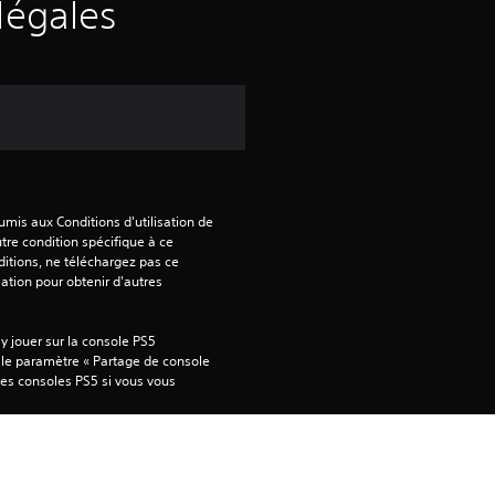
s
légales
a
v
i
s
mis aux Conditions d'utilisation de 
tre condition spécifique à ce 
itions, ne téléchargez pas ce 
:
sation pour obtenir d'autres 
1
 jouer sur la console PS5 
 le paramètre « Partage de console 
tres consoles PS5 si vous vous 
é
t
ver des informations importantes.