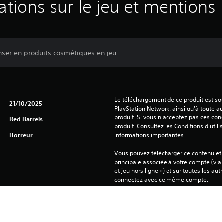
ations sur le jeu et mentions 
nser en produits cosmétiques en jeu
Le téléchargement de ce produit est sou
21/10/2025
PlayStation Network, ainsi qu'à toute au
produit. Si vous n'acceptez pas ces cond
Red Barrels
produit. Consultez les Conditions d'utili
Horreur
informations importantes.
Vous pouvez télécharger ce contenu et y
principale associée à votre compte (via
et jeu hors ligne ») et sur toutes les au
connectez avec ce même compte.
Consultez les 
Avertissements relatifs à la santé
 avant d'utiliser ce produit pour y trou