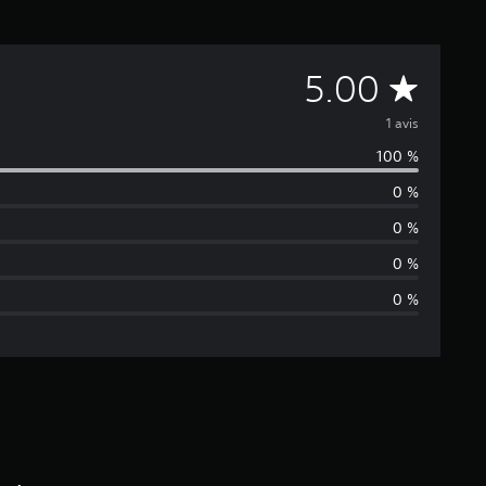
M
5.00
o
1 avis
100 %
y
0 %
e
0 %
n
0 %
0 %
n
e
d
e