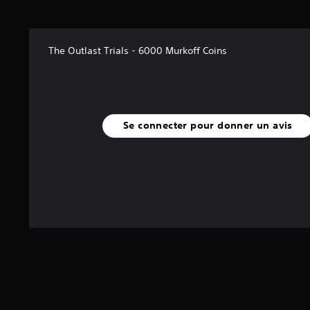
l
e
s
s
The Outlast Trials - 6000 Murkoff Coins
u
r
5
(
1
Se connecter pour donner un avis
a
v
i
s
)