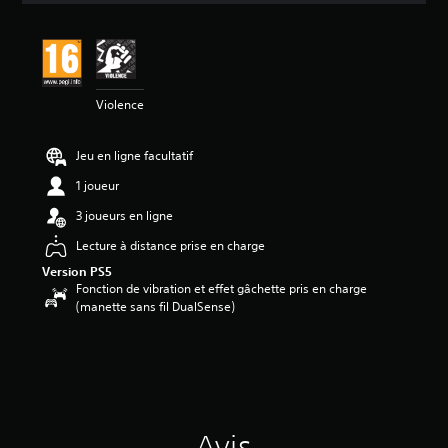
s
a
v
i
s
Violence
:
4
Jeu en ligne facultatif
.
6
1 joueur
3
3 joueurs en ligne
é
Lecture à distance prise en charge
t
o
Version PS5
i
Fonction de vibration et effet gâchette pris en charge
l
(manette sans fil DualSense)
e
s
s
u
r
5
(
Avis
8