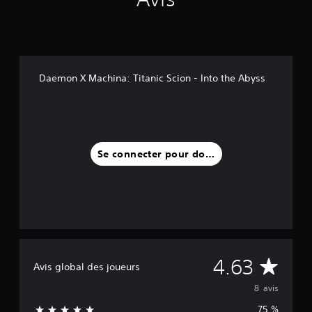
a
v
i
s
)
Daemon X Machina: Titanic Scion - Into the Abyss
Se connecter pour donner un avis
M
4.63
Avis global des joueurs
o
8 avis
75 %