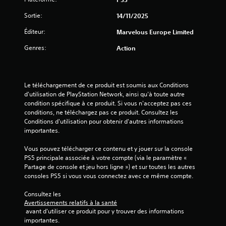
s
Sortie:
14/11/2025
Éditeur:
Marvelous Europe Limited
s
Genres:
Action
u
r
Le téléchargement de ce produit est soumis aux Conditions 
5
d'utilisation de PlayStation Network, ainsi qu'à toute autre 
condition spécifique à ce produit. Si vous n'acceptez pas ces 
(
conditions, ne téléchargez pas ce produit. Consultez les 
Conditions d'utilisation pour obtenir d'autres informations 
8
importantes.
Vous pouvez télécharger ce contenu et y jouer sur la console 
PS5 principale associée à votre compte (via le paramètre « 
a
Partage de console et jeu hors ligne ») et sur toutes les autres 
consoles PS5 si vous vous connectez avec ce même compte.
v
Consultez les 
i
Avertissements relatifs à la santé
 avant d'utiliser ce produit pour y trouver des informations 
s
importantes.