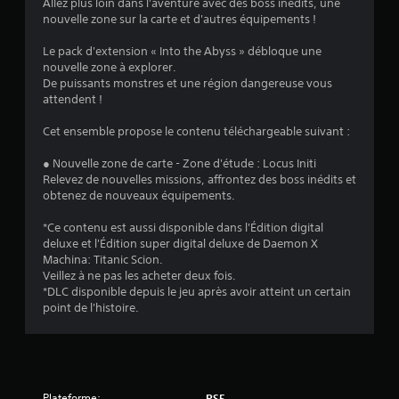
Allez plus loin dans l'aventure avec des boss inédits, une
nouvelle zone sur la carte et d'autres équipements !
:
Le pack d'extension « Into the Abyss » débloque une
4
nouvelle zone à explorer.
De puissants monstres et une région dangereuse vous
.
attendent !
6
Cet ensemble propose le contenu téléchargeable suivant :
3
● Nouvelle zone de carte - Zone d'étude : Locus Initi
Relevez de nouvelles missions, affrontez des boss inédits et
obtenez de nouveaux équipements.
é
*Ce contenu est aussi disponible dans l'Édition digital
deluxe et l'Édition super digital deluxe de Daemon X
t
Machina: Titanic Scion.
Veillez à ne pas les acheter deux fois.
o
*DLC disponible depuis le jeu après avoir atteint un certain
point de l'histoire.
i
l
e
Plateforme:
PS5