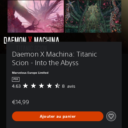
Daemon X Machina: Titanic 
Scion - Into the Abyss
Marvelous Europe Limited
PS5
4.63
8 avis
M
o
y
€14,99
e
n
n
Ajouter au panier
e
d
e