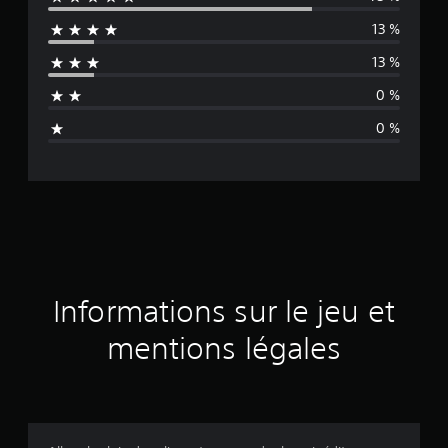
y
13 %
e
13 %
n
0 %
n
0 %
e
d
e
s
a
Informations sur le jeu et
v
mentions légales
i
s