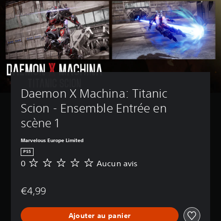
Daemon X Machina: Titanic 
Scion - Ensemble Entrée en 
scène 1
Marvelous Europe Limited
PS5
0
Aucun avis
A
u
c
€4,99
u
n
a
Ajouter au panier
v