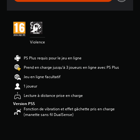
i
s
Violence
PS Plus requis pour le jeu en ligne
Prend en charge jusqu'à 3 joueurs en ligne avec PS Plus
Jeu en ligne facultatif
1 joueur
Lecture à distance prise en charge
Version PS5
Fonction de vibration et effet gâchette pris en charge
(manette sans fil DualSense)