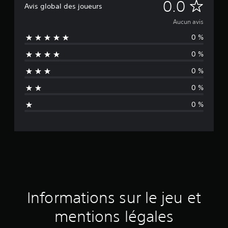
A
0.0
Avis global des joueurs
u
Aucun avis
0 %
c
0 %
u
0 %
n
0 %
a
0 %
v
i
s
Informations sur le jeu et
mentions légales