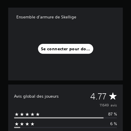
1
1
Ensemble d'armure de Skellige
K
a
v
i
s
Se connecter pour donner un avis
)
M
4.77
Avis global des joueurs
o
11649 avis
87 %
y
6 %
e