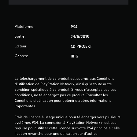
4
.
Plateforme:
PS4
7
Sortie:
24/6/2015
7
Éditeur:
CD PROJEKT
Genres:
RPG
é
t
Le téléchargement de ce produit est soumis aux Conditions 
o
d'utilisation de PlayStation Network, ainsi qu'à toute autre 
condition spécifique à ce produit. Si vous n'acceptez pas ces 
i
conditions, ne téléchargez pas ce produit. Consultez les 
Conditions d'utilisation pour obtenir d'autres informations 
importantes.
l
Frais de licence à usage unique pour télécharger vers plusieurs 
e
systèmes PS4. La connexion à PlayStation Network n'est pas 
requise pour utiliser cette licence sur votre PS4 principale ; elle 
s
l'est en revanche pour une utilisation sur d'autres 