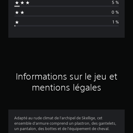
5 %
n
0 %
n
1 %
e
d
e
s
a
Informations sur le jeu et
v
mentions légales
i
s
Adapté au rude climat de l'archipel de Skellige, cet
ensemble d'armure comprend un plastron, des gantelets,
:
un pantalon, des bottes et de l'équipement de cheval.