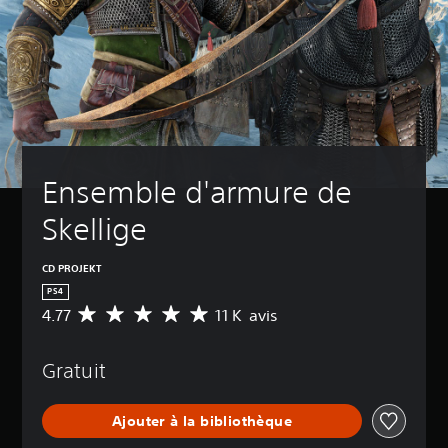
Ensemble d'armure de 
Skellige
CD PROJEKT
PS4
4.77
11 K avis
M
o
y
Gratuit
e
n
n
Ajouter à la bibliothèque
e
d