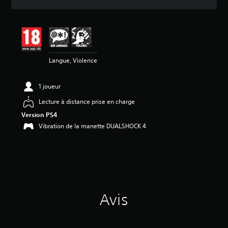
e
s
a
v
i
s
Langue, Violence
:
4
1 joueur
.
7
Lecture à distance prise en charge
7
Version PS4
é
Vibration de la manette DUALSHOCK 4
t
o
i
l
e
s
s
Avis
u
r
5
(