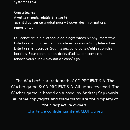
systèmes PS4.
s
Consultez les 
u
Avertissements relatifs à la santé
 avant d'utiliser ce produit pour y trouver des informations 
r
importantes.
5
La licence de la bibliothèque de programmes ©Sony Interactive 
Entertainment Inc. est la propriété exclusive de Sony Interactive 
(
Entertainment Europe. Soumis aux conditions d’utilisation des 
logiciels. Pour consulter les droits d’utilisation complets, 
1
rendez-vous sur eu.playstation.com/legal.
1
6
The Witcher® is a trademark of CD PROJEKT S.A. The
Witcher game © CD PROJEKT S.A. All rights reserved. The
4
Witcher game is based on a novel by Andrzej Sapkowski.
All other copyrights and trademarks are the property of
9
their respective owners.
Charte de confidentialité et CLUF du jeu
a