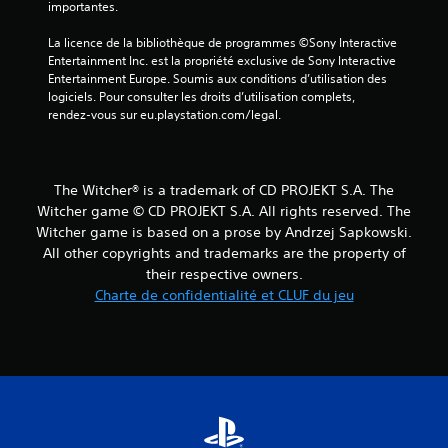
t
importantes.
c
m
o
o
La licence de la bibliothèque de programmes ©Sony Interactive 
m
m
Entertainment Inc. est la propriété exclusive de Sony Interactive 
m
e
Entertainment Europe. Soumis aux conditions d’utilisation des 
n
a
logiciels. Pour consulter les droits d’utilisation complets, 
t
n
rendez-vous sur eu.playstation.com/legal.
.
d
e
s
R
The Witcher® is a trademark of CD PROJEKT S.A. The
d
a
Witcher game © CD PROJEKT S.A. All rights reserved. The
e
p
Witcher game is based on a prose by Andrzej Sapkowski.
d
p
All other copyrights and trademarks are the property of
é
e
their respective owners.
t
l
e
Charte de confidentialité et CLUF du jeu
s
c
t
t
u
i
t
o
o
n
r
d
i
e
e