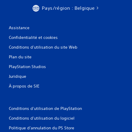
m
l
Pays/région : Belgique
o
V
u
o
v
u
e
s
Assistance
p
m
o
e
Confidentialité et cookies
u
n
v
Conditions d'utilisation du site Web
t
e
s
Plan du site
z
V
c
PlayStation Studios
o
o
u
n
Juridique
s
s
p
u
À propos de SIE
o
l
u
t
v
e
e
r
Conditions d'utilisation de PlayStation
z
l
j
e
Conditions d'utilisation du logiciel
o
t
u
u
Politique d'annulation du PS Store
e
t