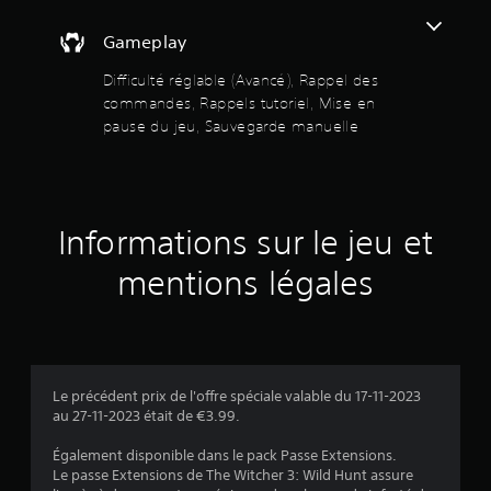
e
)
s
s
o
D
e
Gameplay
s
n
e
r
t
s
d
Difficulté réglable (Avancé), Rappel des
s
s
o
a
commandes, Rappels tutoriel, Mise en
o
p
n
pause du jeu, Sauvegarde manuelle
u
u
t
s
s
i
l
r
-
o
e
t
n
j
5
i
s
e
t
p
Informations sur le jeu et
u
r
(
e
.
é
r
mentions légales
s
4
m
.
R
e
t
9
a
t
p
a
3
p
n
e
Le précédent prix de l'offre spéciale valable du 17-11-2023
t
au 27-11-2023 était de €3.99.
l
d
d
'
a
Également disponible dans le pack Passe Extensions.
e
i
Le passe Extensions de The Witcher 3: Wild Hunt assure
s
n