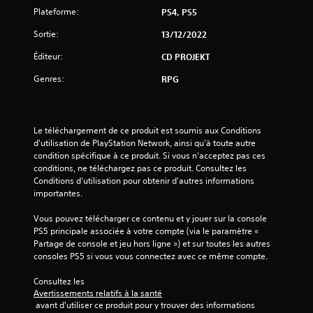
f
t
Plateforme:
PS4, PS5
i
p
e
Sortie:
13/12/2022
r
r
o
l
Éditeur:
CD PROJEKT
p
e
o
s
Genres:
RPG
s
c
é
o
e
m
s
m
Le téléchargement de ce produit est soumis aux Conditions 
.
a
d'utilisation de PlayStation Network, ainsi qu'à toute autre 
n
condition spécifique à ce produit. Si vous n'acceptez pas ces 
d
conditions, ne téléchargez pas ce produit. Consultez les 
J
e
Conditions d'utilisation pour obtenir d'autres informations 
o
s
importantes.
u
d
a
u
Vous pouvez télécharger ce contenu et y jouer sur la console 
b
j
PS5 principale associée à votre compte (via le paramètre « 
l
e
Partage de console et jeu hors ligne ») et sur toutes les autres 
u
e
consoles PS5 si vous vous connectez avec ce même compte.
à
s
t
a
Consultez les 
o
Avertissements relatifs à la santé
n
u
 avant d'utiliser ce produit pour y trouver des informations 
s