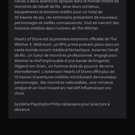
v
l'accès à deux aventures épiques dans le monde infesté de
c
v
monstres de Geralt de Riv. Avec leurs contenus,
e
o
i
équipements et ennemis inédits pour un total de
r
m
30 heures de jeu, ces extensions présentent de nouveaux
s
m
s
personnages et vieilles connaissances, tout en narrant des
e
a
histoires inédites dans l'univers de The Witcher.
r
)
n
l
Hearts of Stone est la première extension officielle de The
d
e
Witcher 3: Wild Hunt, un RPG primé prenant place dans un
e
s
vaste monde ouvert médiéval fantastique. Incarnez Geralt
s
j
de Riv, un tueur de monstres professionnel, engagé pour
o
V
éliminer le chef impitoyable d'une bande de brigands,
y
o
Olgierd von Everc, un homme doté du pouvoir de vivre
s
u
éternellement. L'extension Hearts of Stone offre plus de
t
s
10 heures d'aventures inédites introduisant de nouveaux
i
p
personnages, des monstres redoutables, une romance
c
o
unique et un tout nouvel arc narratif influencé par vos
k
u
choix.
s
v
v
e
Système PlayStation®Vita nécessaire pour la lecture à
o
z
distance.
u
v
s
é
s
r
o
i
n