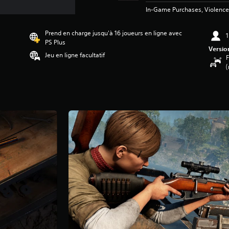
In-Game Purchases, Violence
Prend en charge jusqu'à 16 joueurs en ligne avec
1
PS Plus
Versio
Jeu en ligne facultatif
F
(