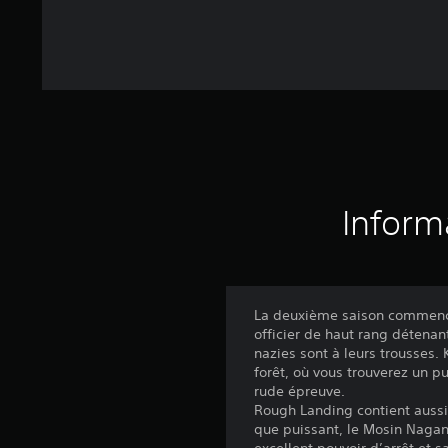
Inform
La deuxième saison commence 
officier de haut rang détenan
nazies sont à leurs trousses.
forêt, où vous trouverez un 
rude épreuve.
Rough Landing contient aussi 
que puissant, le Mosin Nagant
excellent pouvoir d’arrêt et s