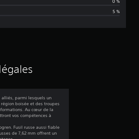
n
0 %
5 %
n
e
d
e
s
légales
a
v
alliés, parmi lesquels un
 région boisée et des troupes
i
informations. Au cœur de la
ettront vos compétences à
s
gren. Fusil russe aussi fiable
russes de 7,62 mm offrent un
istance.