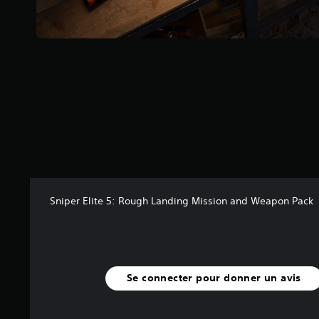
5
(
4
0
a
v
i
s
)
Sniper Elite 5: Rough Landing Mission and Weapon Pack
Se connecter pour donner un avis