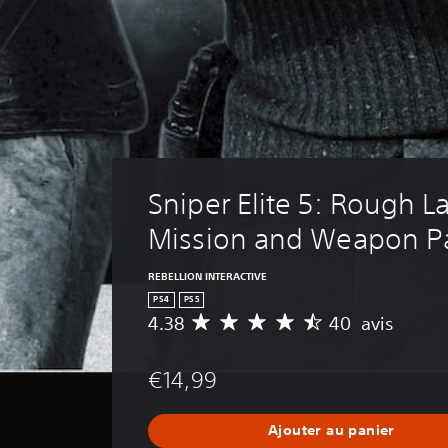
Sniper Elite 5: Rough L
Mission and Weapon P
REBELLION INTERACTIVE
PS4
PS5
4.38
40 avis
M
o
y
€14,99
e
n
n
Ajouter au panier
e