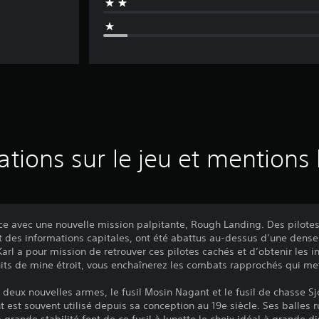
ations sur le jeu et mentions 
avec une nouvelle mission palpitante, Rough Landing. Des pilotes 
t des informations capitales, ont été abattus au-dessus d’une dense
 Karl a pour mission de retrouver ces pilotes cachés et d’obtenir les 
puits de mine étroit, vous enchaînerez les combats rapprochés qui m
deux nouvelles armes, le fusil Mosin Nagant et le fusil de chasse Sjo
 est souvent utilisé depuis sa conception au 19e siècle. Ses balles 
a grande stabilité font de ce fusil à lunette le choix idéal à grande d