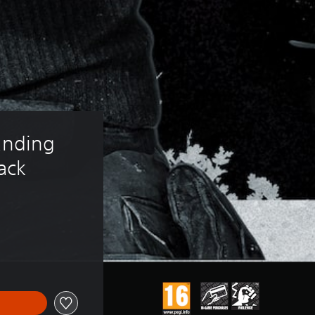
anding 
ack