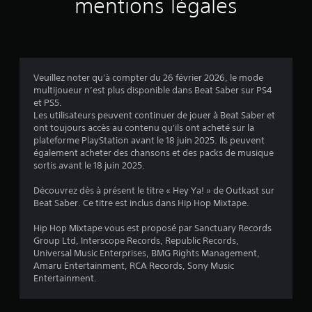
mentions légales
i
s
Veuillez noter qu'à compter du 26 février 2026, le mode
multijoueur n’est plus disponible dans Beat Saber sur PS4
:
et PS5.
Les utilisateurs peuvent continuer de jouer à Beat Saber et
5
ont toujours accès au contenu qu'ils ont acheté sur la
plateforme PlayStation avant le 18 juin 2025. Ils peuvent
également acheter des chansons et des packs de musique
sortis avant le 18 juin 2025.
é
Découvrez dès à présent le titre « Hey Ya! » de Outkast sur
t
Beat Saber. Ce titre est inclus dans Hip Hop Mixtape.
o
Hip Hop Mixtape vous est proposé par Sanctuary Records
Group Ltd, Interscope Records, Republic Records,
i
Universal Music Enterprises, BMG Rights Management,
Amaru Entertainment, RCA Records, Sony Music
l
Entertainment.
e