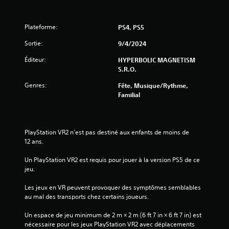
s
Plateforme:
PS4, PS5
s
Sortie:
9/4/2024
u
Éditeur:
HYPERBOLIC MAGNETISM
r
S.R.O.
Genres:
Fête, Musique/Rythme,
5
Familial
(
2
PlayStation VR2 n'est pas destiné aux enfants de moins de 
12 ans.
Un PlayStation VR2 est requis pour jouer à la version PS5 de ce 
a
jeu.
v
Les jeux en VR peuvent provoquer des symptômes semblables 
au mal des transports chez certains joueurs.
i
Un espace de jeu minimum de 2 m × 2 m (6 ft 7 in × 6 ft 7 in) est 
s
nécessaire pour les jeux PlayStation VR2 avec déplacements 