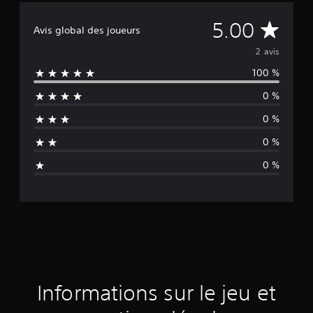
M
5.00
Avis global des joueurs
o
2 avis
100 %
y
0 %
e
0 %
n
0 %
n
0 %
e
d
e
s
a
Informations sur le jeu et
v