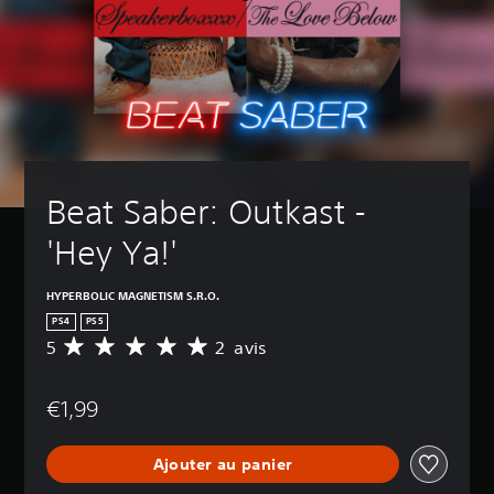
Beat Saber: Outkast - 
'Hey Ya!'
HYPERBOLIC MAGNETISM S.R.O.
PS4
PS5
5
2 avis
M
o
y
€1,99
e
n
n
Ajouter au panier
e
d