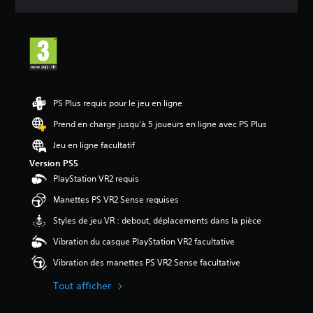
e
s
a
v
i
s
:
PS Plus requis pour le jeu en ligne
5
Prend en charge jusqu'à 5 joueurs en ligne avec PS Plus
é
Jeu en ligne facultatif
t
o
Version PS5
i
PlayStation VR2 requis
l
e
Manettes PS VR2 Sense requises
s
Styles de jeu VR : debout, déplacements dans la pièce
s
u
Vibration du casque PlayStation VR2 facultative
r
5
Vibration des manettes PS VR2 Sense facultative
(
2
Tout afficher
a