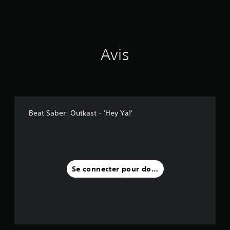
v
i
s
)
Avis
Beat Saber: Outkast - 'Hey Ya!'
Se connecter pour donner un avis