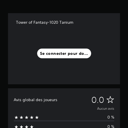
Tower of Fantasy-1020 Tanium
Se connecter pour donner un avis
A
0.0
Avis global des joueurs
u
Aucun avis
0 %
c
0 %