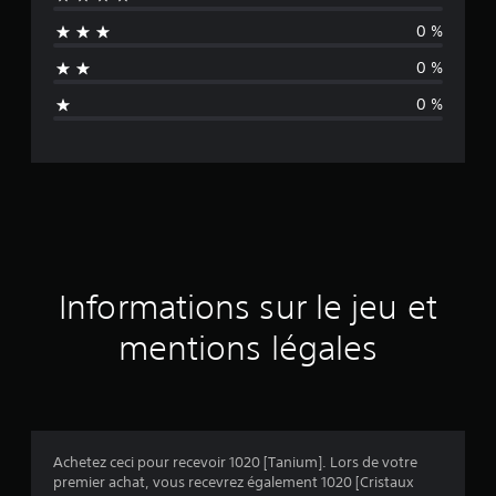
u
0 %
n
0 %
a
0 %
v
i
s
Informations sur le jeu et
mentions légales
Achetez ceci pour recevoir 1020 [Tanium]. Lors de votre
premier achat, vous recevrez également 1020 [Cristaux