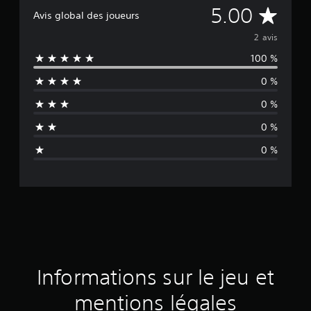
M
5.00
Avis global des joueurs
o
2 avis
100 %
y
0 %
e
0 %
n
0 %
n
0 %
e
d
e
s
a
Informations sur le jeu et
v
mentions légales