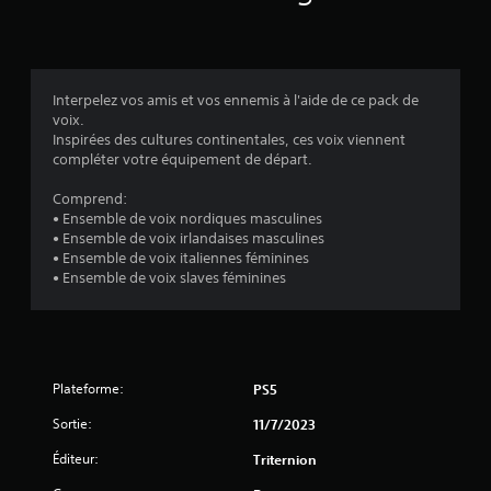
i
s
Interpelez vos amis et vos ennemis à l'aide de ce pack de
voix.
:
Inspirées des cultures continentales, ces voix viennent
compléter votre équipement de départ.
5
Comprend:
• Ensemble de voix nordiques masculines
• Ensemble de voix irlandaises masculines
é
• Ensemble de voix italiennes féminines
• Ensemble de voix slaves féminines
t
o
i
Plateforme:
PS5
l
Sortie:
11/7/2023
e
Éditeur:
Triternion