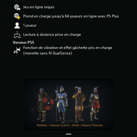
é
Jeu en ligne requis
t
o
Prend en charge jusqu'à 64 joueurs en ligne avec PS Plus
i
1 joueur
l
e
Lecture à distance prise en charge
s
Version PS5
s
Fonction de vibration et effet gâchette pris en charge
u
(manette sans fil DualSense)
r
5
(
2
a
v
i
s
)