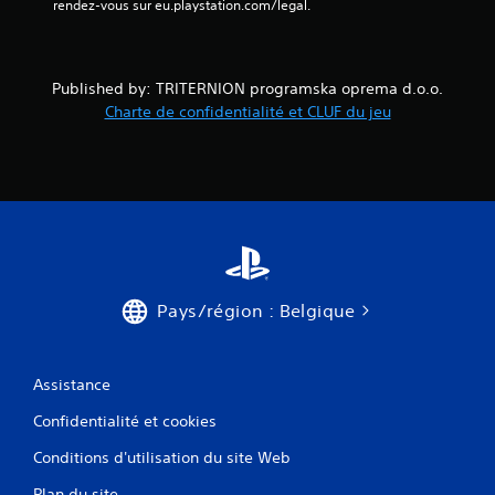
)
rendez-vous sur eu.playstation.com/legal.
Published by: TRITERNION programska oprema d.o.o.
Charte de confidentialité et CLUF du jeu
Pays/région : Belgique
Assistance
Confidentialité et cookies
Conditions d'utilisation du site Web
Plan du site