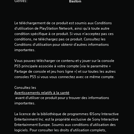
Genres:
Baston
s
s
Le téléchargement de ce produit est soumis aux Conditions 
u
d'utilisation de PlayStation Network, ainsi qu'à toute autre 
condition spécifique à ce produit. Si vous n'acceptez pas ces 
r
conditions, ne téléchargez pas ce produit. Consultez les 
Conditions d'utilisation pour obtenir d'autres informations 
5
importantes.
(
Vous pouvez télécharger ce contenu et y jouer sur la console 
PS5 principale associée à votre compte (via le paramètre « 
2
Partage de console et jeu hors ligne ») et sur toutes les autres 
consoles PS5 si vous vous connectez avec ce même compte.
Consultez les 
a
Avertissements relatifs à la santé
 avant d'utiliser ce produit pour y trouver des informations 
v
importantes.
i
La licence de la bibliothèque de programmes ©Sony Interactive 
Entertainment Inc. est la propriété exclusive de Sony Interactive 
s
Entertainment Europe. Soumis aux conditions d’utilisation des 
logiciels. Pour consulter les droits d’utilisation complets, 