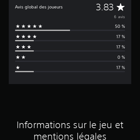
M
3.83
Avis global des joueurs
o
6 avis
50 %
y
17 %
e
17 %
n
0 %
n
17 %
e
d
e
s
a
Informations sur le jeu et
v
mentions légales