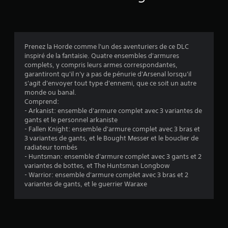
i
s
Prenez la Horde comme l'un des aventuriers de ce DLC
inspiré de la fantaisie. Quatre ensembles d'armures
:
complets, y compris leurs armes correspondantes,
garantiront qu'il n'y a pas de pénurie d'Arsenal lorsqu'il
3
s'agit d'envoyer tout type d'ennemi, que ce soit un autre
monde ou banal.
.
Comprend:
- Arkanist: ensemble d'armure complet avec 3 variantes de
8
gants et le personnel arkaniste
- Fallen Knight: ensemble d'armure complet avec 3 bras et
3
3 variantes de gants, et le Bought Messer et le bouclier de
radiateur tombés
- Huntsman: ensemble d'armure complet avec 3 gants et 2
variantes de bottes, et The Huntsman Longbow
é
- Warrior: ensemble d'armure complet avec 3 bras et 2
variantes de gants, et le guerrier Waraxe
t
o