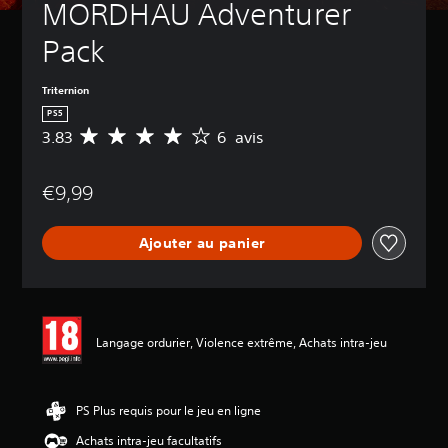
MORDHAU Adventurer 
Pack
Triternion
PS5
3.83
6 avis
M
o
y
€9,99
e
n
n
Ajouter au panier
e
d
e
s
a
v
Langage ordurier, Violence extrême, Achats intra-jeu
i
s
:
PS Plus requis pour le jeu en ligne
3
Achats intra-jeu facultatifs
.