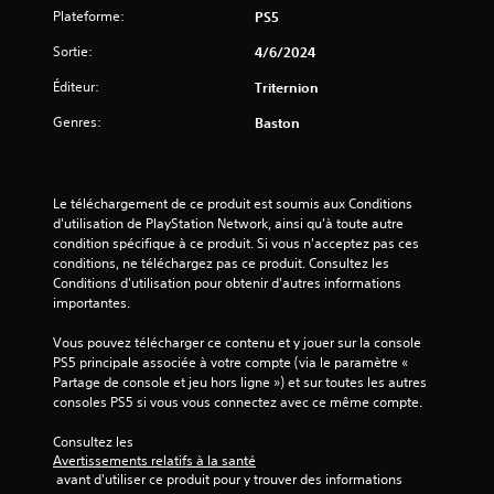
i
Plateforme:
PS5
l
Sortie:
4/6/2024
e
Éditeur:
Triternion
Genres:
Baston
s
s
Le téléchargement de ce produit est soumis aux Conditions 
u
d'utilisation de PlayStation Network, ainsi qu'à toute autre 
condition spécifique à ce produit. Si vous n'acceptez pas ces 
r
conditions, ne téléchargez pas ce produit. Consultez les 
Conditions d'utilisation pour obtenir d'autres informations 
5
importantes.
(
Vous pouvez télécharger ce contenu et y jouer sur la console 
PS5 principale associée à votre compte (via le paramètre « 
6
Partage de console et jeu hors ligne ») et sur toutes les autres 
consoles PS5 si vous vous connectez avec ce même compte.
Consultez les 
a
Avertissements relatifs à la santé
 avant d'utiliser ce produit pour y trouver des informations 