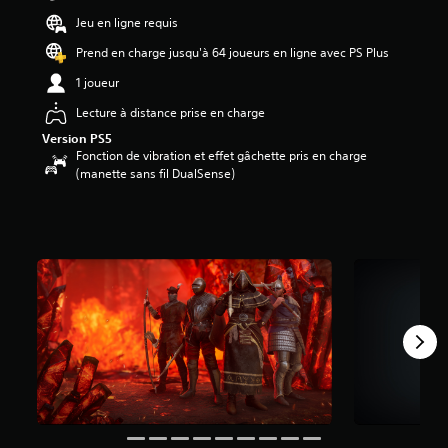
8
Jeu en ligne requis
3
Prend en charge jusqu'à 64 joueurs en ligne avec PS Plus
é
1 joueur
t
o
Lecture à distance prise en charge
i
Version PS5
l
Fonction de vibration et effet gâchette pris en charge
e
(manette sans fil DualSense)
s
s
u
r
5
(
6
a
v
i
s
)