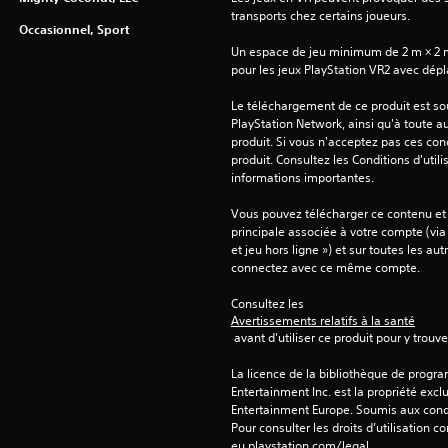
transports chez certains joueurs.
Occasionnel, Sport
Un espace de jeu minimum de 2 m × 2 m (6
pour les jeux PlayStation VR2 avec dép
Le téléchargement de ce produit est sou
PlayStation Network, ainsi qu'à toute au
produit. Si vous n'acceptez pas ces cond
produit. Consultez les Conditions d'utili
informations importantes.
Vous pouvez télécharger ce contenu et y
principale associée à votre compte (via
et jeu hors ligne ») et sur toutes les au
connectez avec ce même compte.
Consultez les 
Avertissements relatifs à la santé
 avant d'utiliser ce produit pour y trou
La licence de la bibliothèque de progr
Entertainment Inc. est la propriété exclu
Entertainment Europe. Soumis aux conditi
Pour consulter les droits d’utilisation c
eu.playstation.com/legal.