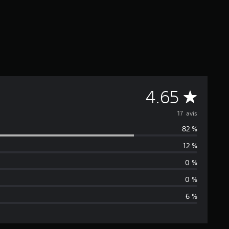
M
4.65
o
17 avis
82 %
y
12 %
e
0 %
n
0 %
6 %
n
e