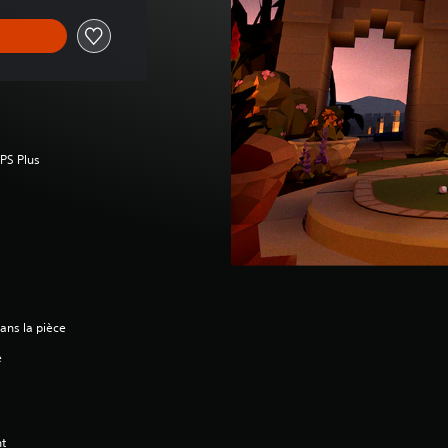
 PS Plus
ans la pièce
e
nt