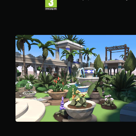
s
d
o
m
u
e
a
n
r
c
n
c
5
h
d
é
(
a
e
e
1
q
s
7
s
u
d
e
u
V
a
s
j
o
v
o
e
u
i
r
u
s
s
t
à
p
)
i
t
o
e
o
u
a
u
v
u
t
e
d
m
z
i
o
j
o
m
o
.
e
u
n
e
t
r
A
.
a
u