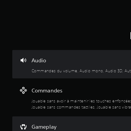
n
i
o
u
r
u
s
l
v
s
a
e
a
s
z
n
o
c
s
r
o
a
t
n
v
i
s
o
e
u
i
Audio
a
l
r
u
t
à
Commandes du volume, Audio mono, Audio 3D, Autre
d
e
m
i
r
a
o
l
i
d
e
n
Commandes
e
t
t
m
u
e
Jouable sans avoir à maintenir les touches enfoncée
a
t
n
Jouable sans commandes tactiles, Jouable sans vibra
n
o
i
i
r
r
è
i
l
Gameplay
r
e
e