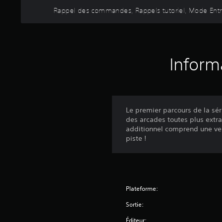
e
l
s
Rappel des commandes, Rappels tutoriel, Mode Ent
à
d
t
c
u
o
e
g
u
q
a
c
u
m
h
'
Inform
e
e
e
p
s
l
l
e
l
a
n
e
y
f
s
à
o
Le premier parcours de la sé
o
t
n
des arcades toutes plus extra
i
o
c
additionnel comprend une ver
t
u
é
piste !
i
t
e
d
m
s
e
o
.
n
m
t
e
J
Plateforme:
i
n
o
q
t
Sortie:
u
u
.
e
a
Éditeur: