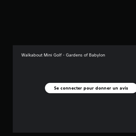
u
d
j
R
i
e
a
o
u
p
m
e
p
o
t
e
n
n
a
l
o
v
s
V
Walkabout Mini Golf - Gardens of Babylon
i
t
o
g
u
u
u
t
s
e
p
o
r
o
r
d
Se connecter pour donner un avis
u
a
i
v
n
e
e
s
l
z
l
d
V
e
é
o
s
f
u
m
i
s
e
n
p