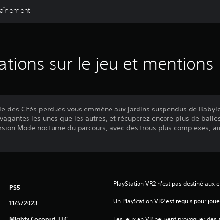
raînement
ations sur le jeu et mentions 
rie des Cités perdues vous emmène aux jardins suspendus de Babylon
vagantes les unes que les autres, et récupérez encore plus de balle
sion Mode nocturne du parcours, avec des trous plus complexes, ai
PlayStation VR2 n'est pas destiné aux 
PS5
Un PlayStation VR2 est requis pour jouer
11/5/2023
Mighty Coconut, LLC
Les jeux en VR peuvent provoquer des