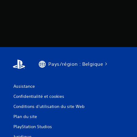
a
A
r
v
u
a
e
d
p
z
i
i
a
o
d
c
3
e
c
D
m
è
s
e
V
à
n
o
u
Pays/région : Belgique
u
t
n
s
s
e
p
u
n
o
r
v
Assistance
u
i
l
v
r
Confidentialité et cookies
e
e
o
s
z
Conditions d'utilisation du site Web
n
p
t
n
a
Plan du site
o
e
r
u
m
PlayStation Studios
a
e
c
m
n
Juridique