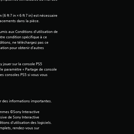
s
 ft 7 in × 6 ft 7 in) est nécessaire 
u
lacements dans la pièce.
r
mis aux Conditions d'utilisation de 
tre condition spécifique à ce 
5
itions, ne téléchargez pas ce 
sation pour obtenir d'autres 
(
 jouer sur la console PS5 
1
 le paramètre « Partage de console 
tres consoles PS5 si vous vous 
7
ver des informations importantes.
a
ammes ©Sony Interactive 
v
sive de Sony Interactive 
ons d’utilisation des logiciels. 
omplets, rendez-vous sur 
i