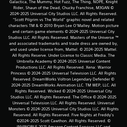
Galactica, The Mummy, Hot Fuzz, The Thing, NOPE, Knight
Rider, Shaun of the Dead, Chucky Franchise, M3GAN ©
2024-2025 Universal City Studios LLC. All Rights Reserved.
“Scott Pilgrim vs The World” graphic novel and related
characters TM & © 2010 Bryan Lee O’Malley. Motion picture
and certain game elements © 2024-2025 Universal City
Studios LLC. All Rights Reserved. Masters of the Universe ™
and associated trademarks and trade dress are owned by,
and used under license from, Mattel. © 2024-2025 Mattel.
All Rights Reserve. Under License to Classic Media. The
Umbrella Academy © 2024-2025 Universal Content
Productions LLC. All Rights Reserved. Xena: Warrior
Princess © 2024-2025 Universal Television LLC. All Rights
Reserved. DreamWorks Voltron Legendary Defender ©
2024-2025 DreamWorks Animation LLC. TM WEP, LLC. All
Rights Reserved. Wicked © 2024-2025 Universal City
Studios LLC. All Rights Reserved. The Office © 2024-2025
Universal Television LLC. All Rights Reserved. Universal
Monsters © 2024-2025 Universal City Studios LLC. All Rights
Reserved. All Rights Reserved. Five Nights at Freddy’s
©2024-2025 Scott Cawthon. All Rights Reserved. ©
INVINCIBLE 2021 Amazon Content Services LLC and