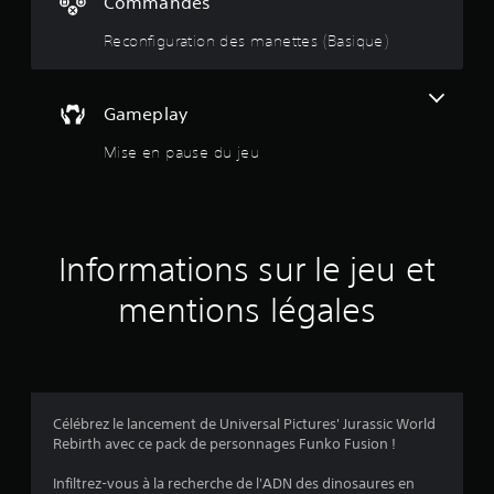
Commandes
t
t
r
p
Reconfiguration des manettes (Basique)
i
é
r
g
o
u
t
p
e
Gameplay
o
e
o
s
Mise en pause du jeu
t
é
l
e
i
e
s
s
.
l
p
e
Informations sur le jeu et
e
r
s
mentions légales
s
o
n
s
n
a
u
g
e
r
Célébrez le lancement de Universal Pictures' Jurassic World
s
Rebirth avec ce pack de personnages Funko Fusion !
p
5
r
Infiltrez-vous à la recherche de l'ADN des dinosaures en
i