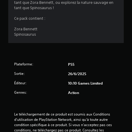
tant que Zora Bennett, ou explorez la nature sauvage en
(
n
tant que Spinosaurus !
c
6
i
Ce pack contient :
p
a
Zora Bennett
u
Spinosaurus
a
x
d
u
v
j
e
i
u
Plateforme:
PS5
s
s
o
Sortie:
26/6/2025
n
)
Éditeur:
10:10 Games Limited
t
s
Genres:
Action
o
u
s
-
Le téléchargement de ce produit est soumis aux Conditions 
t
d'utilisation de PlayStation Network, ainsi qu'à toute autre 
i
condition spécifique à ce produit. Si vous n'acceptez pas ces 
t
conditions, ne téléchargez pas ce produit. Consultez les 
r