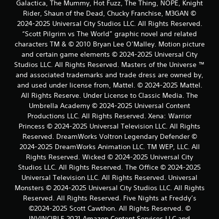
Galactica, The Mummy, Hot Fuzz, The Thing, NOPE, Knight
Rider, Shaun of the Dead, Chucky Franchise, M3GAN ©
2024-2025 Universal City Studios LLC. All Rights Reserved.
“Scott Pilgrim vs The World” graphic novel and related
characters TM & © 2010 Bryan Lee O’Malley. Motion picture
and certain game elements © 2024-2025 Universal City
Studios LLC. All Rights Reserved. Masters of the Universe ™
and associated trademarks and trade dress are owned by,
and used under license from, Mattel. © 2024-2025 Mattel.
All Rights Reserve. Under License to Classic Media. The
Umbrella Academy © 2024-2025 Universal Content
Productions LLC. All Rights Reserved. Xena: Warrior
Princess © 2024-2025 Universal Television LLC. All Rights
Reserved. DreamWorks Voltron Legendary Defender ©
2024-2025 DreamWorks Animation LLC. TM WEP, LLC. All
Rights Reserved. Wicked © 2024-2025 Universal City
Studios LLC. All Rights Reserved. The Office © 2024-2025
Universal Television LLC. All Rights Reserved. Universal
Monsters © 2024-2025 Universal City Studios LLC. All Rights
Reserved. All Rights Reserved. Five Nights at Freddy’s
©2024-2025 Scott Cawthon. All Rights Reserved. ©
INVINCIBLE 2021 Amazon Content Services LLC and