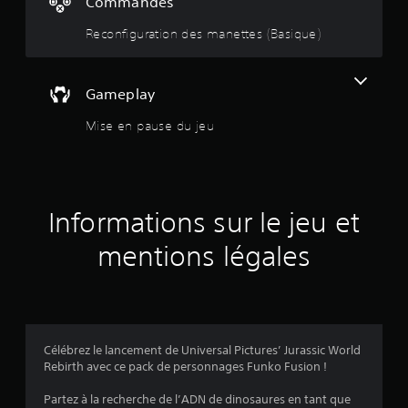
Commandes
t
o
t
r
p
Reconfiguration des manettes (Basique)
i
i
r
g
o
u
l
p
e
Gameplay
o
e
e
s
Mise en pause du jeu
t
é
l
e
s
e
s
s
.
s
p
e
Informations sur le jeu et
u
r
s
mentions légales
r
o
n
5
n
a
(
g
e
7
Célébrez le lancement de Universal Pictures’ Jurassic World
s
Rebirth avec ce pack de personnages Funko Fusion !
p
r
Partez à la recherche de l’ADN de dinosaures en tant que
i