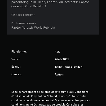
paléontologue Dr. Henry Loomis, ou incarnez le Raptor
a
n
(Jurassic World Rebirth) !
c
v
i
Ce pack contient :
p
i
a
Dr. Henry Loomis
u
Raptor (Jurassic World Rebirth)
s
x
d
u
)
j
e
u
Plateforme:
PS5
s
o
Sortie:
26/6/2025
n
Éditeur:
10:10 Games Limited
t
s
Genres:
Action
o
u
s
-
Le téléchargement de ce produit est soumis aux Conditions 
t
d'utilisation de PlayStation Network, ainsi qu'à toute autre 
i
condition spécifique à ce produit. Si vous n'acceptez pas ces 
t
conditions, ne téléchargez pas ce produit. Consultez les 
r