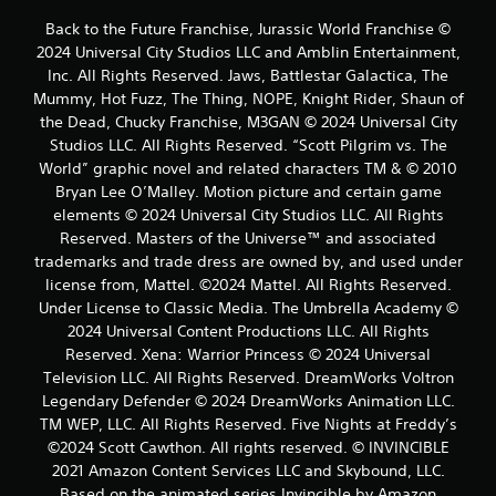
Back to the Future Franchise, Jurassic World Franchise ©
2024 Universal City Studios LLC and Amblin Entertainment,
Inc. All Rights Reserved. Jaws, Battlestar Galactica, The
Mummy, Hot Fuzz, The Thing, NOPE, Knight Rider, Shaun of
the Dead, Chucky Franchise, M3GAN © 2024 Universal City
Studios LLC. All Rights Reserved. “Scott Pilgrim vs. The
World” graphic novel and related characters TM & © 2010
Bryan Lee O’Malley. Motion picture and certain game
elements © 2024 Universal City Studios LLC. All Rights
Reserved. Masters of the Universe™ and associated
trademarks and trade dress are owned by, and used under
license from, Mattel. ©2024 Mattel. All Rights Reserved.
Under License to Classic Media. The Umbrella Academy ©
2024 Universal Content Productions LLC. All Rights
Reserved. Xena: Warrior Princess © 2024 Universal
Television LLC. All Rights Reserved. DreamWorks Voltron
Legendary Defender © 2024 DreamWorks Animation LLC.
TM WEP, LLC. All Rights Reserved. Five Nights at Freddy’s
©2024 Scott Cawthon. All rights reserved. © INVINCIBLE
2021 Amazon Content Services LLC and Skybound, LLC.
Based on the animated series Invincible by Amazon