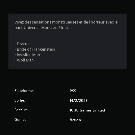
5
n
c
(
i
p
1
Vivez des sensations monstrueuses et de l'horreur avec le
a
pack Universal Monsters ! Inclus :
u
2
x
d
- Dracula
u
- Bride of Frankenstein
j
- Invisible Man
a
e
- Wolf Man
u
v
s
o
i
n
t
s
Plateforme:
s
PS5
o
)
Sortie:
14/2/2025
u
s
Éditeur:
10:10 Games Limited
-
t
Genres:
Action
i
t
r