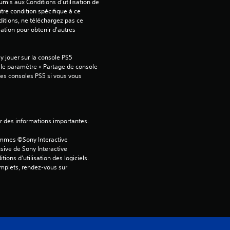
4
mis aux Conditions d'utilisation de 
tre condition spécifique à ce 
itions, ne téléchargez pas ce 
sation pour obtenir d'autres 
é
 jouer sur la console PS5 
t
 le paramètre « Partage de console 
tres consoles PS5 si vous vous 
o
i
ver des informations importantes.
l
ammes ©Sony Interactive 
e
sive de Sony Interactive 
ons d’utilisation des logiciels. 
omplets, rendez-vous sur 
s
s
u