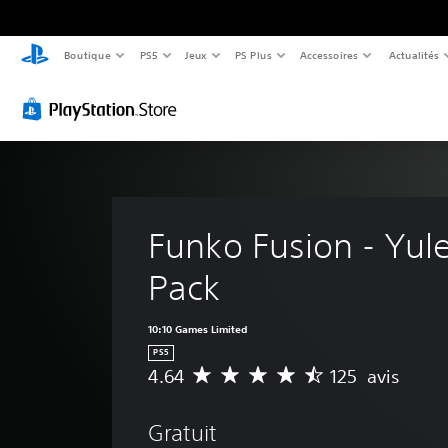
Boutique
PS5
Jeux
PS Plus
Accessoires
Actualités
Funko Fusion - Yule
Pack
10:10 Games Limited
PS5
4.64
125 avis
M
o
y
Gratuit
e