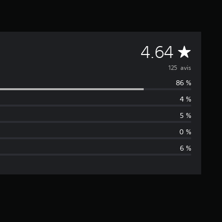
M
4.64
o
125 avis
86 %
y
4 %
e
5 %
n
0 %
6 %
n
e
d
e