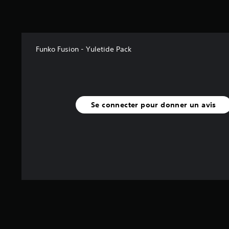
s
u
r
5
(
Funko Fusion - Yuletide Pack
1
2
5
a
v
Se connecter pour donner un avis
i
s
)