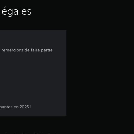
s
légales
a
v
i
 remercions de faire partie
s
:
4
nantes en 2025 !
.
6