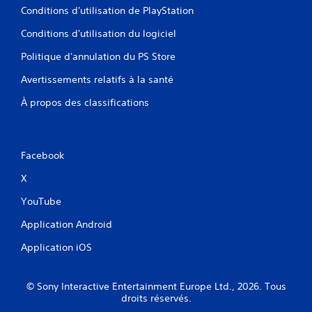
é
r
r
Conditions d'utilisation de PlayStation
t
g
a
a
t
e
p
Conditions d'utilisation du logiciel
f
e
n
i
f
s
d
d
Politique d'annulation du PS Store
i
o
e
e
c
u
s
s
Avertissements relatifs à la santé
h
l
d
(
a
e
À propos des classifications
u
a
g
r
r
c
e
e
a
t
t
t
n
i
ê
o
t
o
Facebook
t
u
l
n
e
r
X
e
s
h
h
g
o
a
a
YouTube
a
ù
u
p
m
v
t
t
Application Android
e
o
e
i
p
u
Application iOS
(
q
l
s
H
u
a
d
U
e
y
e
D
© Sony Interactive Entertainment Europe Ltd., 2026. Tous
.
.
v
)
droits réservés.
e
s