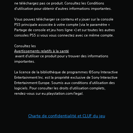
p
t
e
ne téléchargez pas ce produit. Consultez les Conditions 
o
o
o
d'utilisation pour obtenir d'autres informations importantes.
u
)
u
u
s
S
v
d
Vous pouvez télécharger ce contenu et y jouer sur la console 
p
e
e
e
PS5 principale associée à votre compte (via le paramètre « 
o
u
z
s
Partage de console et jeu hors ligne ») et sur toutes les autres 
u
l
r
i
consoles PS5 si vous vous connectez avec ce même compte.
v
s
é
n
e
l
d
f
Consultez les 
z
e
u
o
Avertissements relatifs à la santé
j
s
i
 avant d'utiliser ce produit pour y trouver des informations 
r
o
s
r
importantes.
m
u
o
e
a
e
n
l
La licence de la bibliothèque de programmes ©Sony Interactive 
t
r
s
e
Entertainment Inc. est la propriété exclusive de Sony Interactive 
i
a
i
n
Entertainment Europe. Soumis aux conditions d’utilisation des 
o
u
m
i
logiciels. Pour consulter les droits d’utilisation complets, 
n
j
p
v
rendez-vous sur eu.playstation.com/legal.
s
e
o
e
p
u
r
a
a
s
t
u
r
a
a
d
t
n
Charte de confidentialité et CLUF du jeu
n
e
i
s
t
d
c
a
s
i
u
c