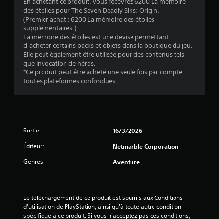
e
En achetant ce produit, vous recevrez 6200 La mémoire
s
s
v
c
des étoiles pour The Seven Deadly Sins: Origin.
j
r
i
t
(Premier achat : 6200 La mémoire des étoiles
o
a
b
u
supplémentaires.)
u
p
r
La mémoire des étoiles est une devise permettant
r
e
i
e
d’acheter certains packs et objets dans la boutique du jeu.
a
u
.
Elle peut également être utilisée pour des contenus tels
d
r
t
que Invocation de héros.
e
s
i
*Ce produit peut être acheté une seule fois par compte
d
s
o
L
toutes plateformes confondues.
e
s
n
é
s
i
s
g
p
m
d
e
o
p
e
n
i
l
s
d
n
Sortie:
16/3/2026
i
m
t
e
f
s
a
s
Éditeur:
Netmarble Corporation
i
d
n
(
Genres:
'
Aventure
é
e
B
i
s
t
a
n
t
V
s
t
o
e
i
é
Le téléchargement de ce produit est soumis aux Conditions 
u
s
q
r
d'utilisation de PlayStation, ainsi qu'à toute autre condition 
s
u
ê
spécifique à ce produit. Si vous n'acceptez pas ces conditions, 
V