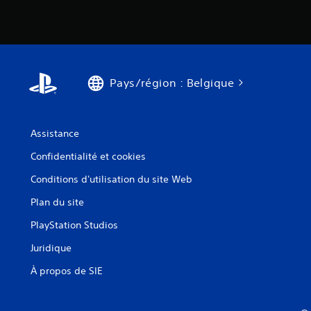
e
M
n
i
s
s
i
e
b
e
i
Pays/région : Belgique
n
l
p
i
a
t
u
Assistance
é
s
Confidentialité et cookies
r
e
é
d
Conditions d'utilisation du site Web
g
u
Plan du site
l
j
a
e
PlayStation Studios
b
u
Juridique
l
V
e
À propos de SIE
o
d
u
e
s