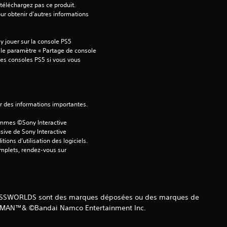
téléchargez pas ce produit. 
9
our obtenir d'autres informations 
 jouer sur la console PS5 
 le paramètre « Partage de console 
a
tres consoles PS5 si vous vous 
v
i
ver des informations importantes.
s
ammes ©Sony Interactive 
sive de Sony Interactive 
ons d’utilisation des logiciels. 
)
omplets, rendez-vous sur 
CROSSWORLDS sont des marques déposées ou des marques de
PAC-MAN™& ©Bandai Namco Entertainment Inc.