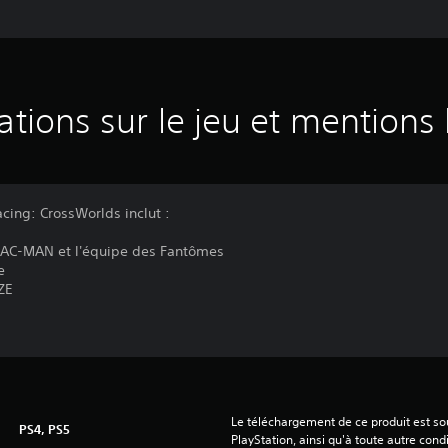
ations sur le jeu et mentions 
ing: CrossWorlds inclut :
PAC-MAN et l'équipe des Fantômes
e
ZE
Le téléchargement de ce produit est sou
PS4, PS5
PlayStation, ainsi qu'à toute autre condi