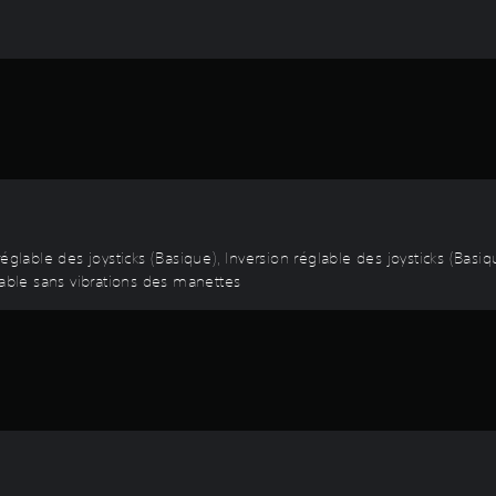
réglable des joysticks (Basique), Inversion réglable des joysticks (B
ble sans vibrations des manettes