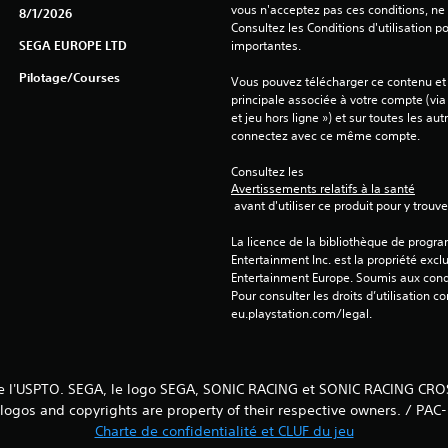
vous n'acceptez pas ces conditions, ne 
8/1/2026
Consultez les Conditions d'utilisation p
SEGA EUROPE LTD
importantes.
Pilotage/Courses
Vous pouvez télécharger ce contenu et y
principale associée à votre compte (via
et jeu hors ligne ») et sur toutes les au
connectez avec ce même compte.
Consultez les 
Avertissements relatifs à la santé
 avant d'utiliser ce produit pour y trou
La licence de la bibliothèque de progr
Entertainment Inc. est la propriété exclu
Entertainment Europe. Soumis aux conditi
Pour consulter les droits d’utilisation c
eu.playstation.com/legal.
s de l'USPTO. SEGA, le logo SEGA, SONIC RACING et SONIC RACING 
ogos and copyrights are property of their respective owners. / 
Charte de confidentialité et CLUF du jeu