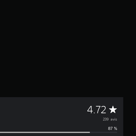
M
4.72
o
239 avis
87 %
y