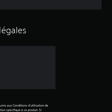
i
l
e
légales
s
s
u
r
5
(
2
mis aux Conditions d'utilisation de 
3
tion spécifique à ce produit. Si 