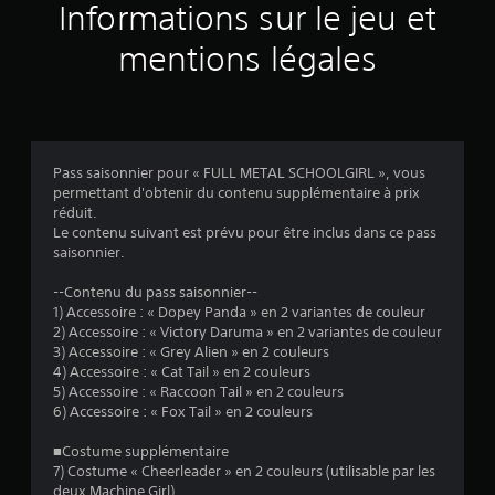
a
Informations sur le jeu et
v
mentions légales
i
s
Pass saisonnier pour « FULL METAL SCHOOLGIRL », vous
permettant d'obtenir du contenu supplémentaire à prix
:
réduit.
Le contenu suivant est prévu pour être inclus dans ce pass
4
saisonnier.
.
--Contenu du pass saisonnier--
1) Accessoire : « Dopey Panda » en 2 variantes de couleur
9
2) Accessoire : « Victory Daruma » en 2 variantes de couleur
3) Accessoire : « Grey Alien » en 2 couleurs
7
4) Accessoire : « Cat Tail » en 2 couleurs
5) Accessoire : « Raccoon Tail » en 2 couleurs
6) Accessoire : « Fox Tail » en 2 couleurs
é
■Costume supplémentaire
7) Costume « Cheerleader » en 2 couleurs (utilisable par les
deux Machine Girl)