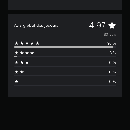
M
4.97
Avis global des joueurs
o
30 avis
97 %
y
3 %
e
0 %
n
0 %
n
0 %
e
d
e
s