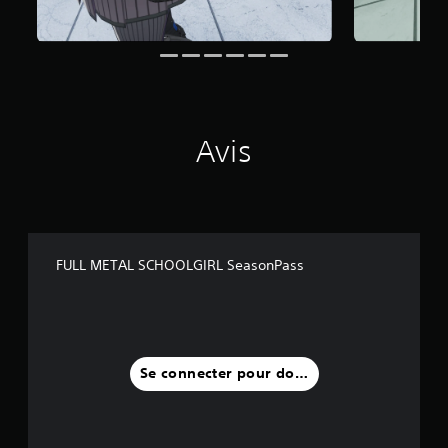
3
0
a
v
i
s
)
Avis
FULL METAL SCHOOLGIRL SeasonPass
Se connecter pour donner un avis