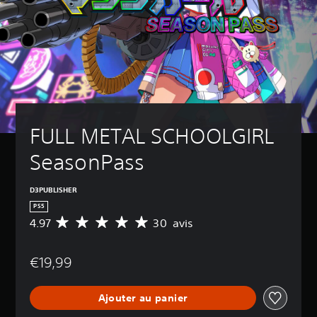
FULL METAL SCHOOLGIRL 
SeasonPass
D3PUBLISHER
PS5
4.97
30 avis
M
o
y
€19,99
e
n
n
Ajouter au panier
e
d