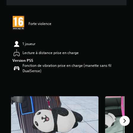
e
s
a
v
Forte violence
i
s
:
1 joueur
4
.
Lecture à distance prise en charge
9
Version PS5
7
Fonction de vibration prise en charge (manette sans fil
DualSense)
é
t
o
i
l
e
s
s
u
r
5
(