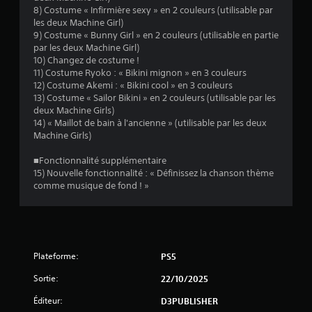
t
8) Costume « Infirmière sexy » en 2 couleurs (utilisable par
o
les deux Machine Girl)
9) Costume « Bunny Girl » en 2 couleurs (utilisable en partie
par les deux Machine Girl)
i
10) Changez de costume !
11) Costume Ryoko : « Bikini mignon » en 3 couleurs
l
12) Costume Akemi : « Bikini cool » en 3 couleurs
13) Costume « Sailor Bikini » en 2 couleurs (utilisable par les
e
deux Machine Girls)
14) « Maillot de bain à l'ancienne » (utilisable par les deux
s
Machine Girls)
s
■Fonctionnalité supplémentaire
15) Nouvelle fonctionnalité : « Définissez la chanson thème
u
comme musique de fond ! »
r
5
(
Plateforme:
PS5
Sortie:
22/10/2025
3
Éditeur:
D3PUBLISHER
0