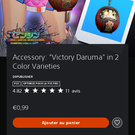
Accessory: "Victory Daruma" in 2 
Color Varieties
D3PUBLISHER
PS5
OPTIMISÉ POUR LA PS5 PRO
4.82
11 avis
M
o
y
€0,99
e
n
n
Ajouter au panier
e
d
e