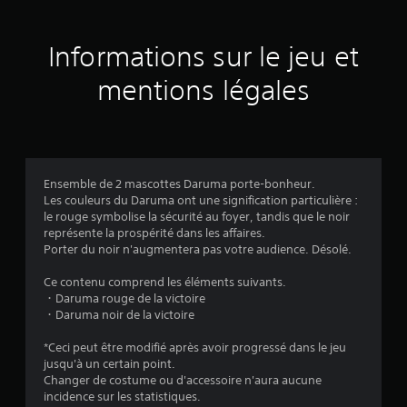
s
a
Informations sur le jeu et
v
mentions légales
i
s
Ensemble de 2 mascottes Daruma porte-bonheur.
Les couleurs du Daruma ont une signification particulière :
:
le rouge symbolise la sécurité au foyer, tandis que le noir
représente la prospérité dans les affaires.
4
Porter du noir n'augmentera pas votre audience. Désolé.
.
Ce contenu comprend les éléments suivants.
・Daruma rouge de la victoire
8
・Daruma noir de la victoire
2
*Ceci peut être modifié après avoir progressé dans le jeu
jusqu'à un certain point.
Changer de costume ou d'accessoire n'aura aucune
incidence sur les statistiques.