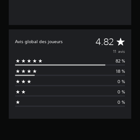
M
4.82
Avis global des joueurs
o
11 avis
82 %
y
18 %
e
0 %
n
0 %
n
0 %
e
d
e