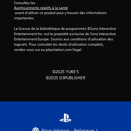
1
Consultez les 
Avertissements relatifs à la santé
1
 avant d'utiliser ce produit pour y trouver des informations 
importantes.
La licence de la bibliothèque de programmes ©Sony Interactive 
a
Entertainment Inc. est la propriété exclusive de Sony Interactive 
Entertainment Europe. Soumis aux conditions d’utilisation des 
v
logiciels. Pour consulter les droits d’utilisation complets, 
rendez-vous sur eu.playstation.com/legal.
i
s
©2025 YUKE'S
)
©2025 D3PUBLISHER
Pays/région : Belgique