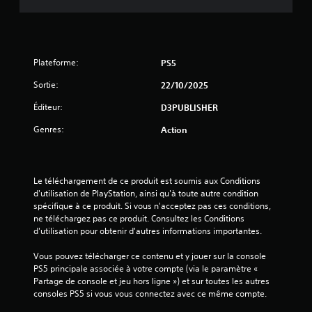
é
t
o
Plateforme:
PS5
i
Sortie:
22/10/2025
l
Éditeur:
D3PUBLISHER
Genres:
Action
e
s
Le téléchargement de ce produit est soumis aux Conditions 
s
d'utilisation de PlayStation, ainsi qu'à toute autre condition 
spécifique à ce produit. Si vous n'acceptez pas ces conditions, 
u
ne téléchargez pas ce produit. Consultez les Conditions 
d'utilisation pour obtenir d'autres informations importantes.
r
Vous pouvez télécharger ce contenu et y jouer sur la console 
5
PS5 principale associée à votre compte (via le paramètre « 
Partage de console et jeu hors ligne ») et sur toutes les autres 
(
consoles PS5 si vous vous connectez avec ce même compte.