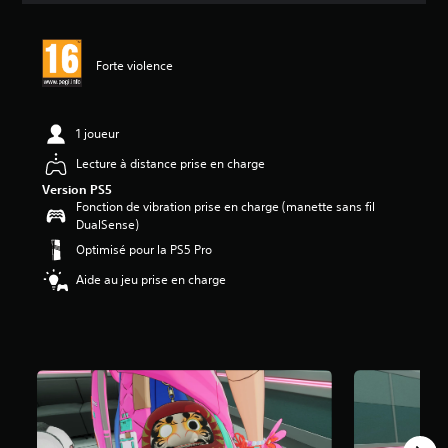
s
a
v
Forte violence
i
s
:
1 joueur
4
.
Lecture à distance prise en charge
8
Version PS5
2
Fonction de vibration prise en charge (manette sans fil
DualSense)
é
Optimisé pour la PS5 Pro
t
o
Aide au jeu prise en charge
i
l
e
s
s
u
r
5
(
1