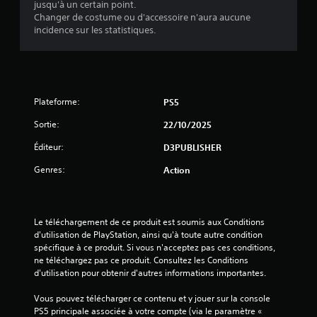
é
jusqu'à un certain point.
Changer de costume ou d'accessoire n'aura aucune
t
incidence sur les statistiques.
o
i
Plateforme:
PS5
l
Sortie:
22/10/2025
e
Éditeur:
D3PUBLISHER
s
Genres:
Action
s
u
Le téléchargement de ce produit est soumis aux Conditions 
d'utilisation de PlayStation, ainsi qu'à toute autre condition 
r
spécifique à ce produit. Si vous n'acceptez pas ces conditions, 
ne téléchargez pas ce produit. Consultez les Conditions 
5
d'utilisation pour obtenir d'autres informations importantes.
(
Vous pouvez télécharger ce contenu et y jouer sur la console 
PS5 principale associée à votre compte (via le paramètre « 