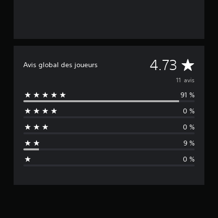
M
4.73
Avis global des joueurs
o
11 avis
91 %
y
0 %
e
0 %
n
9 %
n
0 %
e
d
e