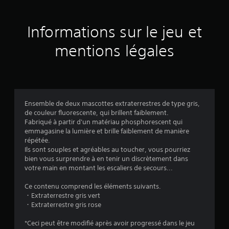
s
a
Informations sur le jeu et
v
mentions légales
i
s
Ensemble de deux mascottes extraterrestres de type gris,
de couleur fluorescente, qui brillent faiblement.
:
Fabriqué à partir d'un matériau phosphorescent qui
emmagasine la lumière et brille faiblement de manière
4
répétée.
Ils sont souples et agréables au toucher, vous pourriez
.
bien vous surprendre à en tenir un discrètement dans
votre main en montant les escaliers de secours...
7
Ce contenu comprend les éléments suivants.
3
・Extraterrestre gris vert
・Extraterrestre gris rose
*Ceci peut être modifié après avoir progressé dans le jeu