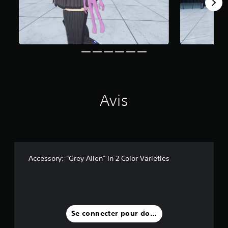
1
a
v
i
s
)
Avis
Accessory: "Grey Alien" in 2 Color Varieties
Se connecter pour donner un avis