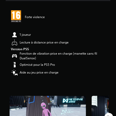
s
a
v
Forte violence
i
s
:
1 joueur
4
.
Lecture à distance prise en charge
7
Version PS5
3
Fonction de vibration prise en charge (manette sans fil
DualSense)
é
Optimisé pour la PS5 Pro
t
o
Aide au jeu prise en charge
i
l
e
s
s
u
r
5
(
1