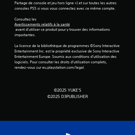
1
Partage de console et jeu hors ligne ») et sur toutes les autres 
consoles PS5 si vous vous connectez avec ce même compte.
1
Consultez les 
Avertissements relatifs à la santé
 avant d'utiliser ce produit pour y trouver des informations 
a
importantes.
v
La licence de la bibliothèque de programmes ©Sony Interactive 
Entertainment Inc. est la propriété exclusive de Sony Interactive 
i
Entertainment Europe. Soumis aux conditions d’utilisation des 
logiciels. Pour consulter les droits d’utilisation complets, 
s
rendez-vous sur eu.playstation.com/legal.
)
©2025 YUKE'S
©2025 D3PUBLISHER