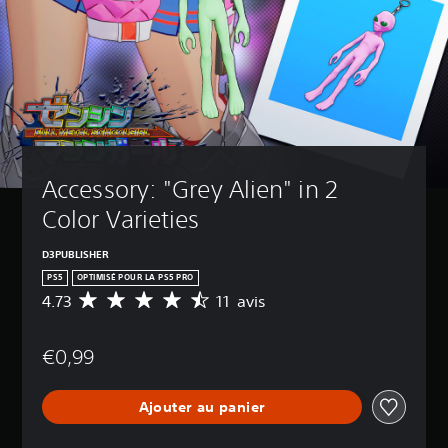
Accessory: "Grey Alien" in 2 
Color Varieties
D3PUBLISHER
PS5
OPTIMISÉ POUR LA PS5 PRO
4.73
11 avis
M
o
y
€0,99
e
n
n
Ajouter au panier
e
d
e