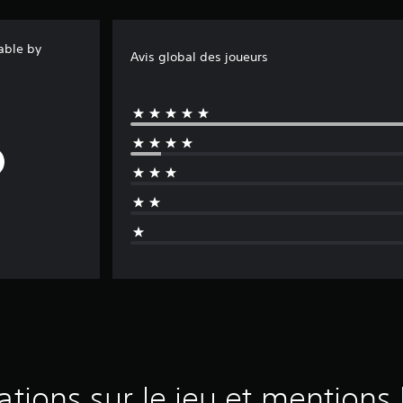
able by
Avis global des joueurs
ations sur le jeu et mentions 