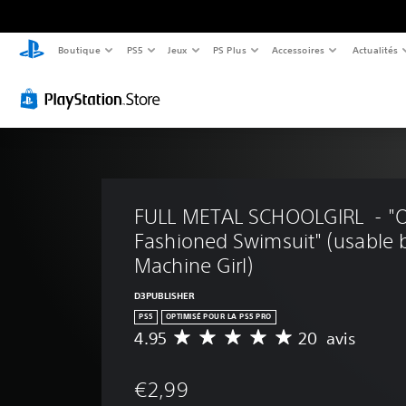
Boutique
PS5
Jeux
PS Plus
Accessoires
Actualités
FULL METAL SCHOOLGIRL  - "O
Fashioned Swimsuit" (usable b
Machine Girl)
D3PUBLISHER
PS5
OPTIMISÉ POUR LA PS5 PRO
4.95
20 avis
M
o
y
€2,99
e