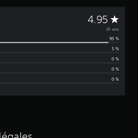
M
4.95
o
20 avis
95 %
y
5 %
e
0 %
n
0 %
0 %
n
e
d
e
s
légales