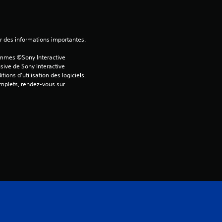
é
t
ver des informations importantes.
ammes ©Sony Interactive 
o
sive de Sony Interactive 
ons d’utilisation des logiciels. 
i
omplets, rendez-vous sur 
l
e
s
s
u
r