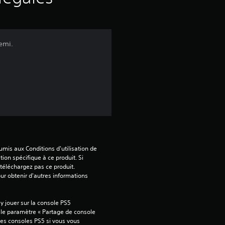
a
v
kemi.
i
s
:
4
mis aux Conditions d'utilisation de 
tion spécifique à ce produit. Si 
.
téléchargez pas ce produit. 
our obtenir d'autres informations 
9
5
 jouer sur la console PS5 
 le paramètre « Partage de console 
tres consoles PS5 si vous vous 