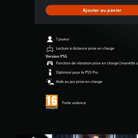
n
n
Ajouter au panier
e
d
e
s
a
1 joueur
v
i
Lecture à distance prise en charge
s
Version PS5
Fonction de vibration prise en charge (manette s
:
4
Optimisé pour la PS5 Pro
.
Aide au jeu prise en charge
9
5
é
Forte violence
t
o
i
l
e
s