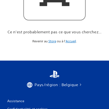
u
e
v
o
u
s
c
Ce n'est probablement pas ce que vous cherchez...
h
e
Revenir au
Store
ou à l’
Accueil
.
r
c
h
e
z
.
.
.
Pays/région : Belgique
Assistance
Confidentialité et cookies