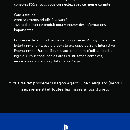
o
e
a
e
consoles PS5 si vous vous connectez avec ce même compte.
u
n
s
a
e
p
i
u
Consultez les 
z
a
d
Avertissements relatifs à la santé
q
,
u
 avant d'utiliser ce produit pour y trouver des informations 
i
u
v
importantes.
o
s
e
o
d
e
)
u
La licence de la bibliothèque de programmes ©Sony Interactive 
e
d
s
D
Entertainment Inc. est la propriété exclusive de Sony Interactive 
m
u
p
e
Entertainment Europe. Soumis aux conditions d’utilisation des 
a
o
j
s
logiciels. Pour consulter les droits d’utilisation complets, 
n
u
e
o
rendez-vous sur eu.playstation.com/legal.
i
v
u
p
è
e
t
r
V
z
i
e
o
d
o
à
u
*Vous devez posséder Dragon Age™: The Veilguard (vendu
é
n
e
s
séparément) et toutes les mises à jour du jeu.
s
s
n
p
a
p
t
o
c
e
e
u
t
r
n
v
i
m
d
e
v
e
r
z
e
t
e
m
r
t
l
e