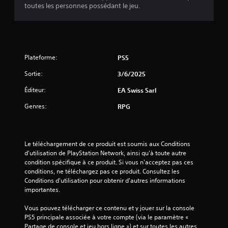
e
u
toutes les personnes possédant le jeu.
s
B
r
s
s
a
é
d
p
)
u
s
g
o
j
i
l
u
e
q
a
v
u
Plateforme:
PS5
u
b
e
à
e
l
z
Sortie:
t
3/6/2025
p
)
e
o
a
d
Éditeur:
EA Swiss Sarl
P
u
r
e
e
t
Genres:
a
RPG
s
n
m
m
d
o
j
é
a
m
o
t
n
e
y
r
Le téléchargement de ce produit est soumis aux Conditions 
t
n
s
e
d'utilisation de PlayStation Network, ainsi qu'à toute autre 
q
t
t
r
condition spécifique à ce produit. Si vous n'acceptez pas ces 
u
.
l
i
conditions, ne téléchargez pas ce produit. Consultez les 
e
a
Conditions d'utilisation pour obtenir d'autres informations 
c
v
s
M
importantes.
k
o
o
i
s
u
r
Vous pouvez télécharger ce contenu et y jouer sur la console 
s
s
(
t
PS5 principale associée à votre compte (via le paramètre « 
e
j
B
i
Partage de console et jeu hors ligne ») et sur toutes les autres 