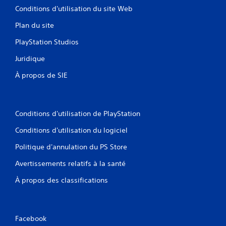
l
Conditions d'utilisation du site Web
e
s
Plan du site
t
o
PlayStation Studios
u
c
Juridique
h
À propos de SIE
e
s
e
n
f
Conditions d'utilisation de PlayStation
o
Conditions d'utilisation du logiciel
n
c
Politique d'annulation du PS Store
é
e
Avertissements relatifs à la santé
s
.
À propos des classifications
J
o
Facebook
u