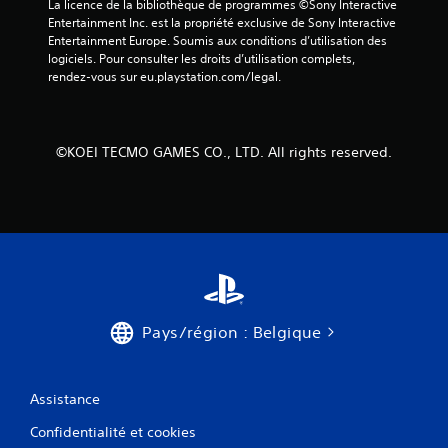
La licence de la bibliothèque de programmes ©Sony Interactive 
s
Entertainment Inc. est la propriété exclusive de Sony Interactive 
m
Entertainment Europe. Soumis aux conditions d’utilisation des 
e
logiciels. Pour consulter les droits d’utilisation complets, 
n
rendez-vous sur eu.playstation.com/legal.
u
s
s
a
n
©KOEI TECMO GAMES CO., LTD. All rights reserved.
s
a
v
o
i
r
à
m
a
i
Pays/région : Belgique
n
t
e
Assistance
n
i
Confidentialité et cookies
r