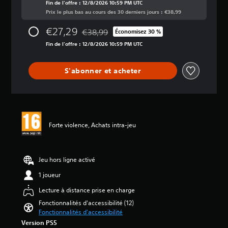
e
Fin de l'offre : 12/8/2026 10:59 PM UTC
h
e
d
n
d
Prix le plus bas au cours des 30 derniers jours : €38,99
a
z
e
t
e
q
r
s
r
s
€27,29
€38,99
Économisez 30 %
u
e
d
i
Remise par rapport au prix d'origine de €3
a
e
c
u
g
Fin de l'offre : 12/8/2026 10:59 PM UTC
v
s
o
j
u
i
o
n
e
e
s
r
f
u
S'abonner et acheter
e
t
i
à
t
:
i
g
t
l
4
e
u
o
e
.
a
r
u
s
9
u
e
t
p
4
d
r
m
Forte violence, Achats intra-jeu
e
i
l
o
r
é
o
e
m
s
t
.
s
e
o
o
Jeu hors ligne activé
c
n
n
i
o
t
n
1 joueur
l
m
.
a
e
m
Lecture à distance prise en charge
g
s
a
e
s
Fonctionnalités d'accessibilité (12)
R
n
s
u
Fonctionnalités d'accessibilité
a
d
p
r
Version PS5
p
e
r