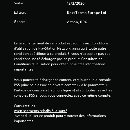
o
Sortie:
13/2/2026
u
e
Éditeur:
Koei Tecmo Europe Ltd
r
Genres:
a
Action, RPG
u
j
e
u
Le téléchargement de ce produit est soumis aux Conditions 
e
d'utilisation de PlayStation Network, ainsi qu'à toute autre 
t
condition spécifique à ce produit. Si vous n'acceptez pas ces 
n
conditions, ne téléchargez pas ce produit. Consultez les 
a
Conditions d'utilisation pour obtenir d'autres informations 
v
importantes.
i
g
Vous pouvez télécharger ce contenu et y jouer sur la console 
u
PS5 principale associée à votre compte (via le paramètre « 
e
Partage de console et jeu hors ligne ») et sur toutes les autres 
r
consoles PS5 si vous vous connectez avec ce même compte.
d
a
Consultez les 
n
Avertissements relatifs à la santé
 avant d'utiliser ce produit pour y trouver des informations 
s
importantes.
l
e