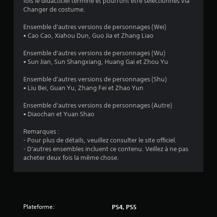
s
fois le didacticiel terminé et pourront être sélectionnés via
h
Changer de costume.
e
)
s
Ensemble d'autres versions de personnages (Wei)
e
• Cao Cao, Xiahou Dun, Guo Jia et Zhang Liao
n
f
Ensemble d'autres versions de personnages (Wu)
• Sun Jian, Sun Shangxiang, Huang Gai et Zhou Yu
o
n
Ensemble d'autres versions de personnages (Shu)
c
• Liu Bei, Guan Yu, Zhang Fei et Zhao Yun
é
e
Ensemble d'autres versions de personnages (Autre)
s
• Diaochan et Yuan Shao
V
o
Remarques :
u
- Pour plus de détails, veuillez consulter le site officiel.
s
- D'autres ensembles incluent ce contenu. Veillez à ne pas
p
acheter deux fois la même chose.
o
u
v
e
z
Plateforme:
PS4, PS5
j