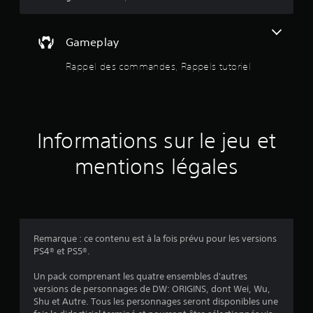
s
a
v
s
o
Gameplay
u
i
Rappel des commandes, Rappels tutoriel
r
r
à
m
5
a
i
(
Informations sur le jeu et
n
t
1
mentions légales
e
n
8
i
r
l
a
e
Remarque : ce contenu est à la fois prévu pour les versions
s
PS4® et PS5®.
v
t
Un pack comprenant les quatre ensembles d'autres
o
i
versions de personnages de DW: ORIGINS, dont Wei, Wu,
u
Shu et Autre. Tous les personnages seront disponibles une
c