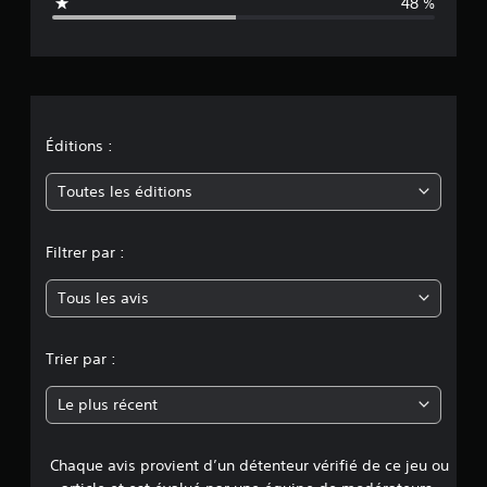
48 %
t
i
o
n
Éditions :
m
Toutes les éditions
o
Filtrer par :
y
Tous les avis
e
n
Trier par :
n
Le plus récent
e
Chaque avis provient d’un détenteur vérifié de ce jeu ou
d