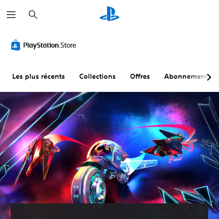
R
e
c
h
e
r
c
h
e
r
Les plus récents
Collections
Offres
Abonnements