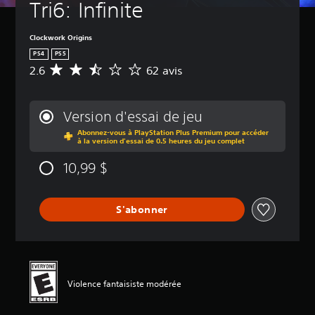
Tri6: Infinite
Clockwork Origins
PS4
PS5
2.6
62 avis
É
v
a
l
Version d'essai de jeu
u
Abonnez-vous à PlayStation Plus Premium pour accéder
a
à la version d'essai de 0.5 heures du jeu complet
t
i
10,99 $
o
n
m
S'abonner
o
y
e
n
n
e
Violence fantaisiste modérée
d
e
2