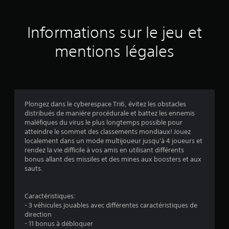
u
r
Informations sur le jeu et
6
mentions légales
2
é
v
Plongez dans le cyberespace Tri6, évitez les obstacles
distribués de manière procédurale et battez les ennemis
a
maléfiques du virus le plus longtemps possible pour
atteindre le sommet des classements mondiaux! Jouez
l
localement dans un mode multijoueur jusqu'à 4 joueurs et
rendez la vie difficile à vos amis en utilisant différents
u
bonus allant des missiles et des mines aux boosters et aux
sauts.
a
t
Caractéristiques:
- 3 véhicules jouables avec différentes caractéristiques de
i
direction
- 11 bonus à débloquer