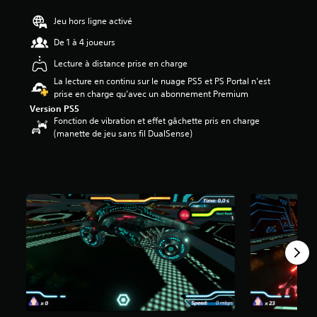
.
Jeu hors ligne activé
6
é
De 1 à 4 joueurs
t
o
Lecture à distance prise en charge
i
La lecture en continu sur le nuage PS5 et PS Portal n’est
l
prise en charge qu’avec un abonnement Premium
e
Version PS5
s
Fonction de vibration et effet gâchette pris en charge
s
(manette de jeu sans fil DualSense)
u
r
c
i
n
q
b
a
s
é
e
s
u
r
6