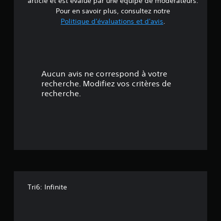
article et est évalué par une équipe de modérateurs.
e
Pour en savoir plus, consultez notre
Politique d'évaluations et d'avis
.
2
.
6
Aucun avis ne correspond à votre
é
recherche. Modifiez vos critères de
recherche.
t
o
i
l
e
Tri6: Infinite
s
s