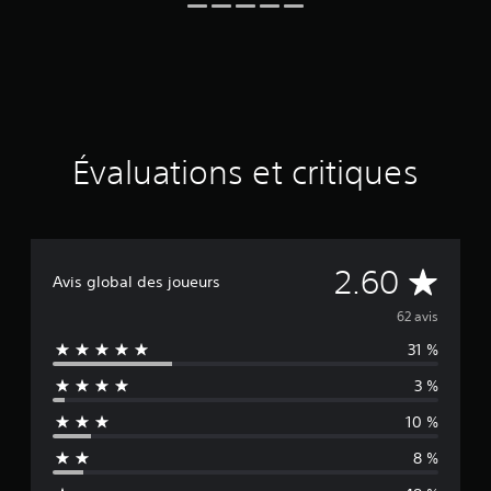
2
é
v
a
l
u
a
t
Évaluations et critiques
i
o
n
s
É
2.60
Avis global des joueurs
v
62 avis
31 %
a
3 %
l
10 %
u
8 %
a