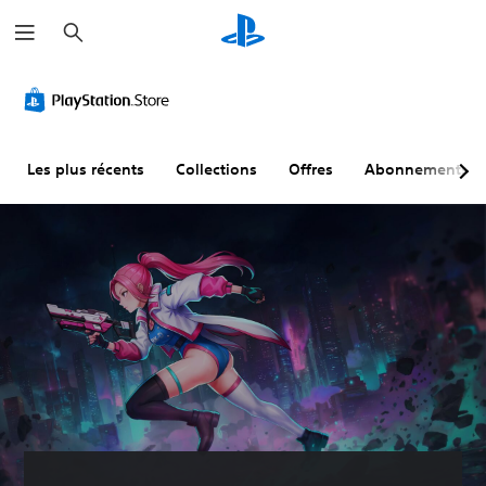
R
e
c
h
e
r
c
h
e
r
Les plus récents
Collections
Offres
Abonnements