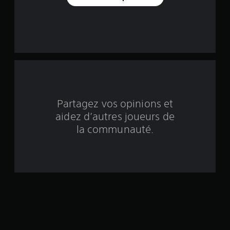
u
r
c
i
n
q
Partagez vos opinions et
aidez d’autres joueurs de
b
la communauté.
a
s
é
e
s