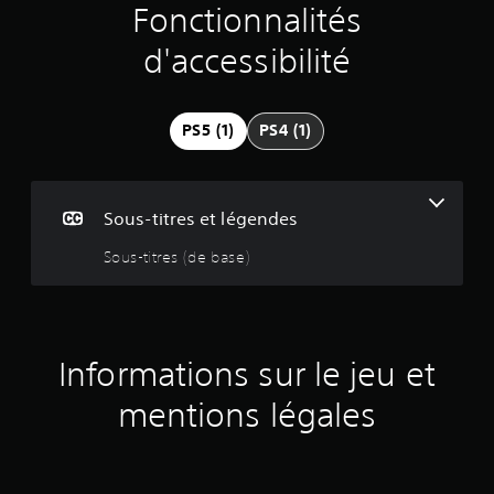
u
Fonctionnalités
r
d'accessibilité
3
0
PS5 (1)
PS4 (1)
2
é
Sous-titres et légendes
v
Sous-titres (de base)
a
l
Informations sur le jeu et
u
mentions légales
a
t