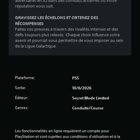
adversaires en JcJ dans des combats acharnés où votre
d
d
e
l
e
réputation vous suit.
n
e
f
r
a
t
b
o
a
b
GRAVISSEZ LES ÉCHELONS ET OBTENEZ DES
d
a
r
u
l
RÉCOMPENSES
u
s
m
j
r
Faites vos preuves à travers des rivalités intenses et des
e
e
a
e
a
défis toujours plus relevés. Chaque choix influence votre
d
)
t
u
n
avenir et pourrait vous permettre de vous imposer au sein
e
,
L
L
t
de la Ligue Galactique.
s
o
e
a
l
m
u
l
p
'
a
l
e
o
e
e
n
c
l
x
s
e
t
i
p
Plateforme:
c
PS5
t
e
c
é
o
u
e
r
t
Sortie:
10/6/2026
u
r
d
i
e
l
d
e
e
Éditeur:
Secret Mode Limited
s
e
'
s
n
(
u
Genres:
é
s
c
Conduite/course
d
r
c
o
e
e
s
r
u
d
i
b
a
s
e
m
a
n
-
j
Les fonctionnalités en ligne requièrent un compte pour 
p
s
v
t
e
PlayStation et sont sujettes aux conditions d’utilisation et à la 
o