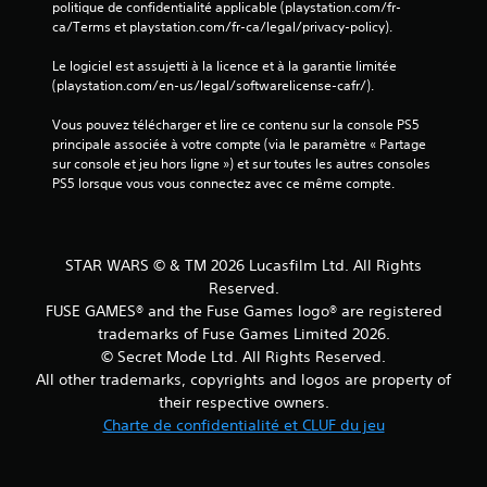
o
i
u
e
politique de confidentialité applicable (playstation.com/fr-
r
u
t
o
ca/Terms et playstation.com/fr-ca/legal/privacy-policy).
)
t
s
r
u
D
a
a
e
e
Le logiciel est assujetti à la licence et à la garantie limitée 
e
n
i
s
n
(playstation.com/en-us/legal/softwarelicense-cafr/).
s
t
d
e
m
o
e
e
s
o
Vous pouvez télécharger et lire ce contenu sur la console PS5 
p
s
à
t
d
principale associée à votre compte (via le paramètre « Partage 
t
p
p
a
e
sur console et jeu hors ligne ») et sur toutes les autres consoles 
i
e
a
g
c
PS5 lorsque vous vous connectez avec ce même compte.
o
u
r
r
i
n
v
a
a
n
s
e
m
n
é
p
n
é
d
m
STAR WARS © & TM 2026 Lucasfilm Ltd. All Rights
e
t
t
i
a
Reserved.
r
ê
r
e
t
m
FUSE GAMES® and the Fuse Games logo® are registered
t
e
d
i
e
r
trademarks of Fuse Games Limited 2026.
r
e
q
t
e
© Secret Mode Ltd. All Rights Reserved.
l
m
u
t
m
e
a
e
All other trademarks, copyrights and logos are property of
a
o
j
n
(
their respective owners.
n
d
e
i
j
Charte de confidentialité et CLUF du jeu
t
i
u
è
e
d
f
e
r
u
'
i
t
e
h
i