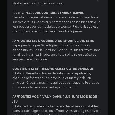
e
stratégie et la volonté de vaincre.
d
e
c
p
t
r
v
t
r
t
PARTICIPEZ À DES COURSES À ENJEUX ÉLEVÉS
e
o
u
o
r
l
u
r
p
Percutez, plaquez et déviez vos rivaux de leur trajectoire
e
e
s
e
o
sur des circuits variés aux commandes de bolides tels que
l
s
.
.
s
les speeders ou les modules de course. Plus le risque est
e
c
é
grand, plus la récompense en vaudra la peine.
j
o
e
e
L
S
d
s
AFFRONTEZ LES DANGERS D'UN SPORT CLANDESTIN
u
e
o
e
.
Rejoignez la Ligue Galactique, un circuit de courses
e
c
u
s
clandestin issu de la Bordure Extérieure, un territoire sans
n
t
s
c
foi ni loi. Incarnez Shade, un pilote solitaire en quête de
p
I
o
e
-
vengeance et de gloire.
a
n
u
u
t
u
v
l
CONSTRUISEZ ET PERSONNALISEZ VOTRE VÉHICULE
r
i
s
e
e
Pilotez différentes classes de véhicules à répulseurs,
e
d
t
u
r
chacune présentant une physique et un style de jeu
à
'
r
r
uniques. Créez la machine qui vous correspond le plus et
s
t
é
e
p
qui vous octroiera un avantage compétitif.
i
o
c
s
o
u
o
r
g
u
AFFRONTEZ VOS RIVAUX DANS PLUSIEURS MODES DE
t
n
a
r
r
JEU
m
r
j
n
a
Pilotez votre bolide et faites face à des alliances instables
o
é
o
(
n
dans la campagne solo, ou affrontez les stratégies de vos
m
g
u