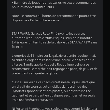
e
• Bannière de joueur bonus exclusive aux précommandes
e
à
r
b
n
pour les modes multijoueurs
s
e
e
i
p
t
n
q
l
Note : le contenu du bonus de précommande pourra être
p
t
u
i
a
disponible à l'achat ultérieurement.
a
e
i
t
u
s
n
a
é
s
n
d
i
d
e
STAR WARS: Galactic Racer™ réinvente les courses
é
r
d
e
d
automobiles sur des circuits risqués issus de la Bordure
c
e
e
s
u
Extérieure, un territoire de la galaxie de STAR WARS™ sans
e
l
à
m
j
foi ni loi.
s
e
f
a
e
s
s
a
n
u
L'emprise de l'Empire sur la galaxie est enfin révolue, mais
a
o
c
e
sa chute a engendré l'essor d'une nouvelle obsession : la
i
n
i
t
V
vitesse. Tandis que la Nouvelle République peine à se
r
t
l
t
o
reconstruire, le marché noir regorge de paris, de jeux et de
e
o
i
e
u
prétendants en quête de gloire.
d
u
t
s
s
e
t
e
v
p
C'est au milieu de ce chaos qu'est née la Ligue Galactique :
c
a
r
o
o
un circuit de courses automobiles clandestin où des
o
u
l
u
u
Syndicats sponsorisent des pilotes, où des fortunes se
m
t
e
s
v
gagnent et se perdent en quelques secondes, et où seuls
p
o
u
s
e
les plus téméraires survivent.
r
u
r
o
z
e
r
l
n
m
Ni Force, ni Prophétie. Vos seules armes seront le talent, la
n
d
e
t