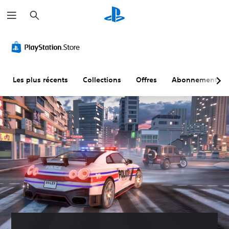
R
e
c
h
e
r
c
h
e
r
Les plus récents
Collections
Offres
Abonnements