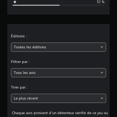
51 %
t
i
o
n
Éditions :
m
Toutes les éditions
o
Filtrer par :
y
Tous les avis
e
n
Trier par :
n
Le plus récent
e
Chaque avis provient d’un détenteur vérifié de ce jeu ou
d