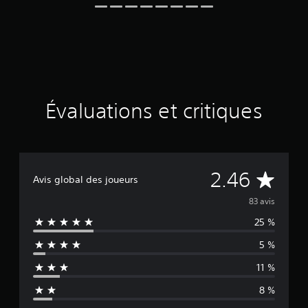
8
3
é
v
a
l
u
a
Évaluations et critiques
t
i
o
n
s
É
2.46
Avis global des joueurs
v
83 avis
25 %
a
5 %
l
11 %
u
8 %
a