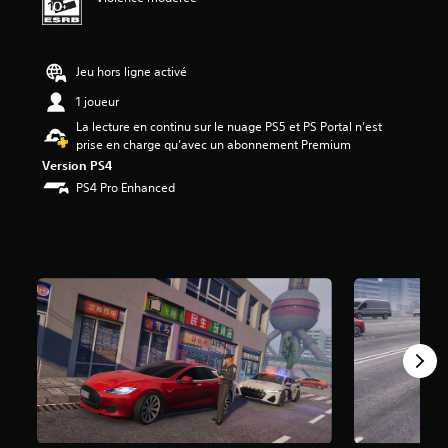
.
4
6
é
Jeu hors ligne activé
t
1 joueur
o
i
La lecture en continu sur le nuage PS5 et PS Portal n’est
l
prise en charge qu’avec un abonnement Premium
e
Version PS4
s
PS4 Pro Enhanced
s
u
r
c
i
n
q
b
a
s
é
e
s
u
r