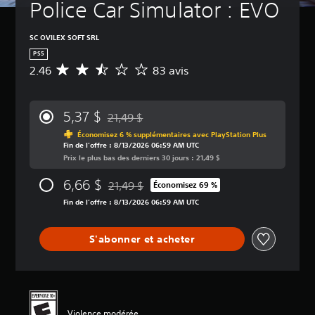
Police Car Simulator : EVO
SC OVILEX SOFT SRL
PS5
2.46
83 avis
É
v
a
l
5,37 $
21,49 $
u
Remise par rapport au prix d'origine de 21,4
a
Économisez 6 % supplémentaires avec PlayStation Plus
Fin de l’offre : 8/13/2026 06:59 AM UTC
t
Prix le plus bas des derniers 30 jours : 21,49 $
i
o
6,66 $
21,49 $
n
Économisez 69 %
Remise par rapport au prix d'origine de 21,4
m
Fin de l’offre : 8/13/2026 06:59 AM UTC
o
y
e
S'abonner et acheter
n
n
e
d
e
2
Violence modérée