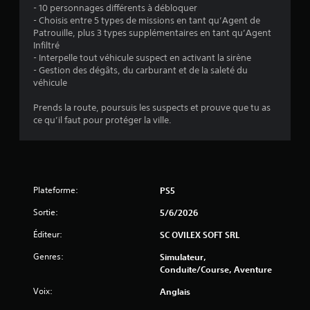
i
- 10 personnages différents à débloquer
- Choisis entre 5 types de missions en tant qu’Agent de
o
Patrouille, plus 3 types supplémentaires en tant qu’Agent
Infiltré
n
- Interpelle tout véhicule suspect en activant la sirène
- Gestion des dégâts, du carburant et de la saleté du
véhicule
s
Prends la route, poursuis les suspects et prouve que tu as
ce qu’il faut pour protéger la ville.
Plateforme:
PS5
Sortie:
5/6/2026
Éditeur:
SC OVILEX SOFT SRL
Genres:
Simulateur,
Conduite/course, Aventure
Voix:
Anglais