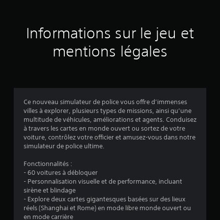
s
u
Informations sur le jeu et
r
mentions légales
8
3
é
Ce nouveau simulateur de police vous offre d’immenses
villes à explorer, plusieurs types de missions, ainsi qu’une
v
multitude de véhicules, améliorations et agents. Conduisez
à travers les cartes en monde ouvert ou sortez de votre
a
voiture, contrôlez votre officier et amusez-vous dans notre
simulateur de police ultime.
l
Fonctionnalités :
u
- 60 voitures à débloquer
- Personnalisation visuelle et de performance, incluant
a
sirène et blindage
- Explore deux cartes gigantesques basées sur des lieux
t
réels (Shanghai et Rome) en mode libre monde ouvert ou
en mode carrière