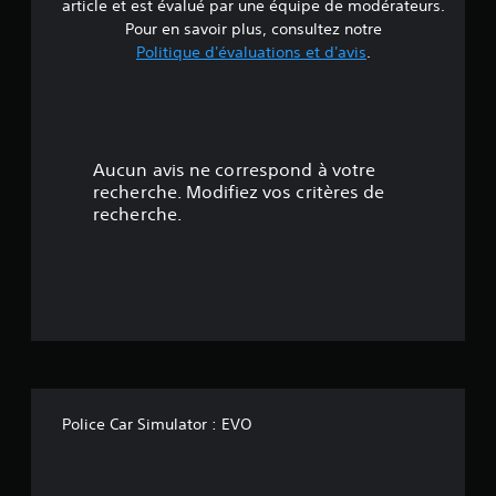
article et est évalué par une équipe de modérateurs.
e
Pour en savoir plus, consultez notre
Politique d'évaluations et d'avis
.
2
.
4
Aucun avis ne correspond à votre
6
recherche. Modifiez vos critères de
recherche.
é
t
o
i
l
Police Car Simulator : EVO
e
s