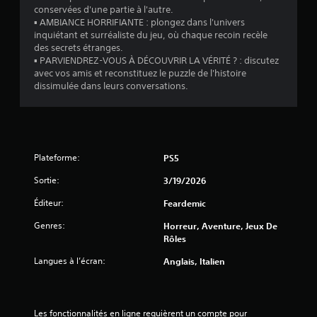
o
conservées d'une partie à l'autre.
n
▪ AMBIANCE HORRIFIANTE : plongez dans l'univers
inquiétant et surréaliste du jeu, où chaque recoin recèle
des secrets étranges.
s
▪ PARVIENDREZ-VOUS À DÉCOUVRIR LA VÉRITÉ ? : discutez
avec vos amis et reconstituez le puzzle de l'histoire
dissimulée dans leurs conversations.
Plateforme:
PS5
Sortie:
3/19/2026
Éditeur:
Feardemic
Genres:
Horreur, Aventure, Jeux De
Rôles
Langues à l’écran:
Anglais, Italien
Les fonctionnalités en ligne requièrent un compte pour 