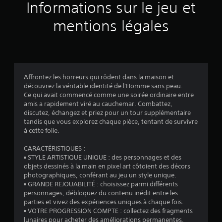
u
Informations sur le jeu et
r
mentions légales
6
9
é
Affrontez les horreurs qui rôdent dans la maison et
découvrez la véritable identité de l'Homme sans peau.
v
Ce qui avait commencé comme une soirée ordinaire entre
amis a rapidement viré au cauchemar. Combattez,
a
discutez, échangez et priez pour un tour supplémentaire
tandis que vous explorez chaque pièce, tentant de survivre
l
à cette folie.
u
CARACTÉRISTIQUES :
▪ STYLE ARTISTIQUE UNIQUE : des personnages et des
a
objets dessinés à la main en pixel art côtoient des décors
photographiques, conférant au jeu un style unique.
t
▪ GRANDE REJOUABILITÉ : choisissez parmi différents
personnages, débloquez du contenu inédit entre les
i
parties et vivez des expériences uniques à chaque fois.
▪ VOTRE PROGRESSION COMPTE : collectez des fragments
lunaires pour acheter des améliorations permanentes,