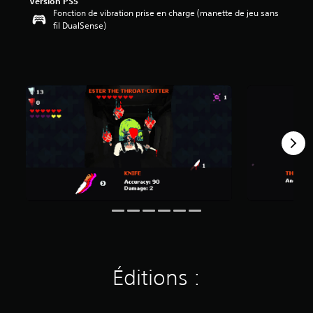
Version PS5
.
Fonction de vibration prise en charge (manette de jeu sans
8
fil DualSense)
4
é
t
o
i
l
e
s
s
u
r
c
i
n
q
b
a
s
é
Éditions :
e
s
u
r