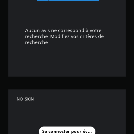
4
.
8
Aucun avis ne correspond à votre
4
recherche. Modifiez vos critères de
recherche.
é
t
o
i
l
NO-SKIN
e
s
s
Se connecter pour évaluer