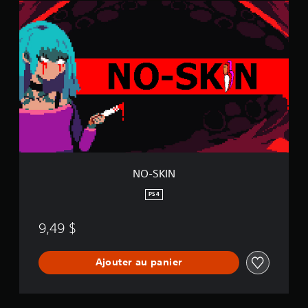
N
O
-
S
K
I
N
NO-SKIN
PS4
9,49 $
Ajouter au panier