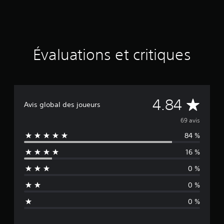
Évaluations et critiques
É
4.84
Avis global des joueurs
v
69 avis
84 %
a
16 %
l
0 %
u
0 %
a
0 %
t