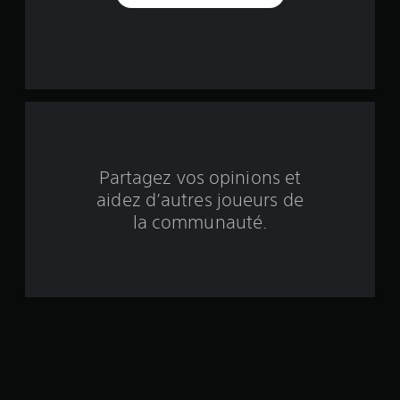
u
r
c
i
n
q
Partagez vos opinions et
aidez d’autres joueurs de
b
la communauté.
a
s
é
e
s