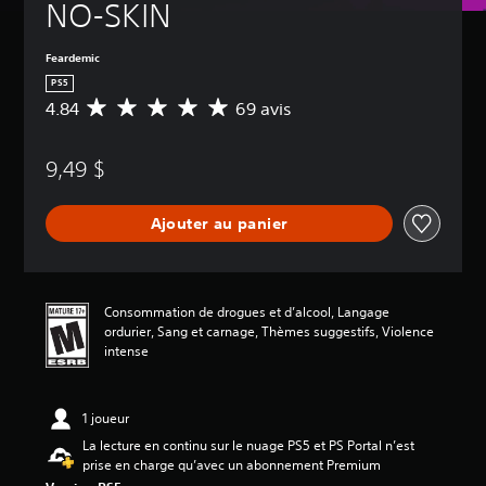
NO-SKIN
Feardemic
PS5
4.84
69 avis
É
v
a
9,49 $
l
u
a
Ajouter au panier
t
i
o
n
m
Consommation de drogues et d’alcool, Langage
o
ordurier, Sang et carnage, Thèmes suggestifs, Violence
y
intense
e
n
n
1 joueur
e
d
La lecture en continu sur le nuage PS5 et PS Portal n’est
e
prise en charge qu’avec un abonnement Premium
4