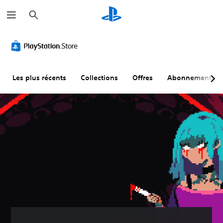
R
e
c
h
e
r
c
h
e
r
Les plus récents
Collections
Offres
Abonnements