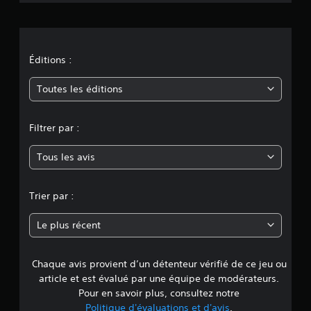
i
o
n
Éditions :
m
Toutes les éditions
o
Filtrer par :
y
Tous les avis
e
n
Trier par :
n
Le plus récent
e
Chaque avis provient d’un détenteur vérifié de ce jeu ou
d
article et est évalué par une équipe de modérateurs.
e
Pour en savoir plus, consultez notre
Politique d'évaluations et d'avis
.