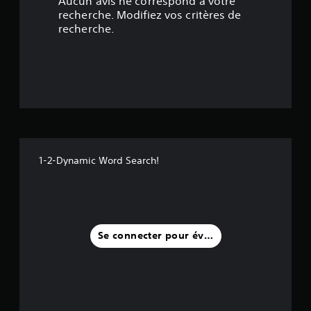
Aucun avis ne correspond à votre
5
recherche. Modifiez vos critères de
recherche.
é
t
o
i
l
1-2-Dynamic Word Search!
e
s
s
Se connecter pour évaluer
u
r
c