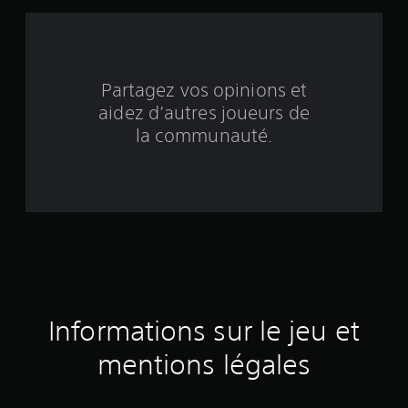
i
n
q
Partagez vos opinions et
aidez d’autres joueurs de
b
la communauté.
a
s
é
e
s
u
Informations sur le jeu et
r
mentions légales
4