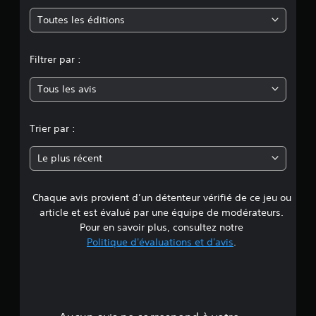
m
Toutes les éditions
o
Filtrer par :
y
Tous les avis
e
n
Trier par :
n
Le plus récent
e
Chaque avis provient d’un détenteur vérifié de ce jeu ou
d
article et est évalué par une équipe de modérateurs.
e
Pour en savoir plus, consultez notre
Politique d'évaluations et d'avis
.
3
.
6