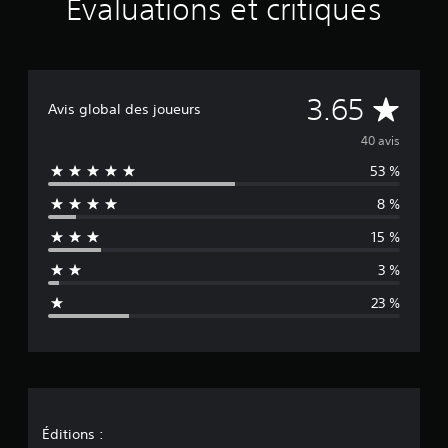
Évaluations et critiques
4
0
é
v
a
É
3.65
l
Avis global des joueurs
u
v
40 avis
a
t
53 %
a
i
o
8 %
l
n
s
15 %
u
3 %
a
23 %
t
i
o
n
Éditions :