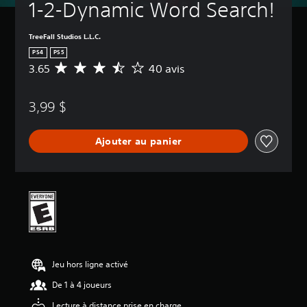
1-2-Dynamic Word Search!
TreeFall Studios L.L.C.
PS4
PS5
3.65
40 avis
É
v
a
3,99 $
l
u
a
Ajouter au panier
t
i
o
n
m
o
y
e
n
n
Jeu hors ligne activé
e
d
De 1 à 4 joueurs
e
3
Lecture à distance prise en charge