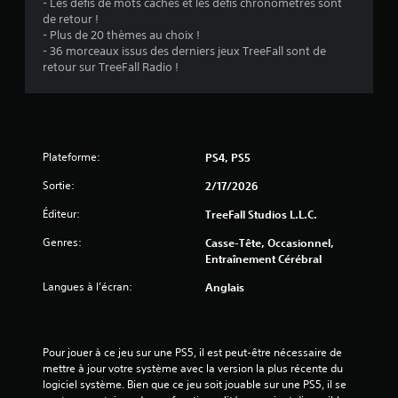
- Les défis de mots cachés et les défis chronométrés sont
de retour !
- Plus de 20 thèmes au choix !
- 36 morceaux issus des derniers jeux TreeFall sont de
retour sur TreeFall Radio !
Plateforme:
PS4, PS5
Sortie:
2/17/2026
Éditeur:
TreeFall Studios L.L.C.
Genres:
Casse-Tête, Occasionnel,
Entraînement Cérébral
Langues à l’écran:
Anglais
Pour jouer à ce jeu sur une PS5, il est peut-être nécessaire de 
mettre à jour votre système avec la version la plus récente du 
logiciel système. Bien que ce jeu soit jouable sur une PS5, il se 