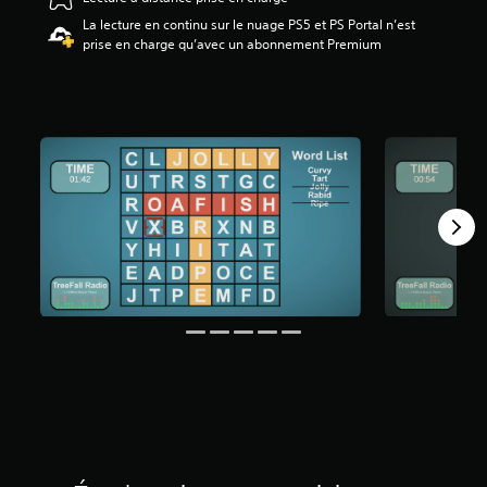
.
La lecture en continu sur le nuage PS5 et PS Portal n’est
6
prise en charge qu’avec un abonnement Premium
5
é
t
o
i
l
e
s
s
u
r
c
i
n
q
b
a
s
é
e
s
u
r