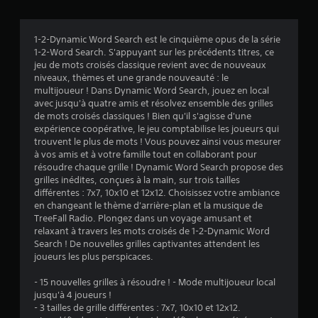
0
é
1-2-Dynamic Word Search est le cinquième opus de la série
1-2-Word Search. S'appuyant sur les précédents titres, ce
v
jeu de mots croisés classique revient avec de nouveaux
niveaux, thèmes et une grande nouveauté : le
a
multijoueur ! Dans Dynamic Word Search, jouez en local
avec jusqu'à quatre amis et résolvez ensemble des grilles
l
de mots croisés classiques ! Bien qu'il s'agisse d'une
expérience coopérative, le jeu comptabilise les joueurs qui
u
trouvent le plus de mots ! Vous pouvez ainsi vous mesurer
à vos amis et à votre famille tout en collaborant pour
a
résoudre chaque grille ! Dynamic Word Search propose des
grilles inédites, conçues à la main, sur trois tailles
t
différentes : 7x7, 10x10 et 12x12. Choisissez votre ambiance
en changeant le thème d'arrière-plan et la musique de
i
TreeFall Radio. Plongez dans un voyage amusant et
relaxant à travers les mots croisés de 1-2-Dynamic Word
o
Search ! De nouvelles grilles captivantes attendent les
joueurs les plus perspicaces.
n
- 15 nouvelles grilles à résoudre ! - Mode multijoueur local
jusqu'à 4 joueurs !
s
- 3 tailles de grille différentes : 7x7, 10x10 et 12x12.