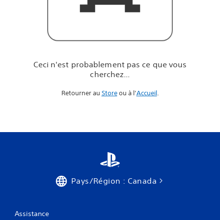
e
q
u
e
v
o
u
Ceci n'est probablement pas ce que vous
s
cherchez...
c
h
Retourner au
Store
ou à l’
Accueil
.
e
r
c
h
e
z
.
.
.
Pays/Région : Canada
Assistance