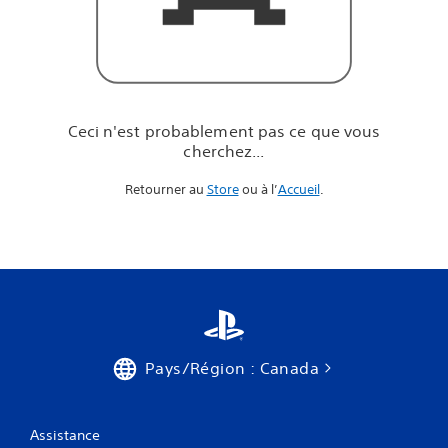
e
q
u
e
v
o
u
Ceci n'est probablement pas ce que vous
s
cherchez...
c
h
Retourner au
Store
ou à l’
Accueil
.
e
r
c
h
e
z
.
.
.
Pays/Région : Canada
Assistance