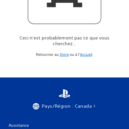
e
q
u
e
v
o
u
Ceci n'est probablement pas ce que vous
s
cherchez...
c
h
Retourner au
Store
ou à l’
Accueil
.
e
r
c
h
e
z
.
.
.
Pays/Région : Canada
Assistance