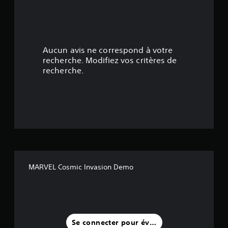
4
.
6
Aucun avis ne correspond à votre
4
recherche. Modifiez vos critères de
recherche.
é
t
o
i
l
MARVEL Cosmic Invasion Demo
e
s
s
Se connecter pour évaluer