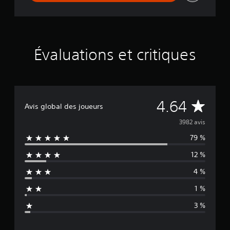
o
Évaluations et critiques
É
4.64
Avis global des joueurs
v
3982 avis
79 %
a
12 %
l
4 %
u
1 %
a
3 %
t