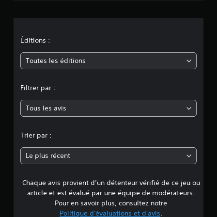
i
o
n
Éditions :
m
Toutes les éditions
o
Filtrer par :
y
Tous les avis
e
n
Trier par :
n
Le plus récent
e
Chaque avis provient d’un détenteur vérifié de ce jeu ou
d
article et est évalué par une équipe de modérateurs.
e
Pour en savoir plus, consultez notre
Politique d'évaluations et d'avis
.