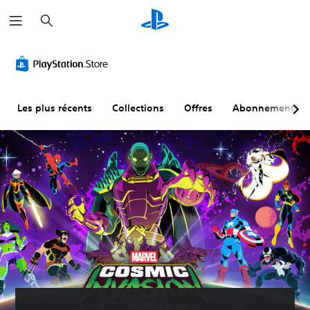
R
e
c
h
e
r
c
h
e
r
Les plus récents
Collections
Offres
Abonnements