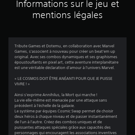
u
Informations sur le jeu et
r
mentions légales
3
9
8
Tribute Games et Dotemu, en collaboration avec Marvel
Games, s'associent à nouveau pour créer un beat'em up
2
original. Avec ses combos dynamiques et ses graphismes
époustouflants en pixel art, cette aventure interplanétaire
é
est une véritable déclaration d'amour à l'univers Marvel.
v
« LE COSMOS DOIT ÊTRE ANÉANTI POUR QUE JE PUISSE
VIVRE ! »
a
Ainsi s'exprime Annihilus, la Mort qui marche !
l
La vie elle-même est menacée par une attaque sans
précédent à l'échelle de la galaxie.
u
Le système par équipes Cosmic Swap permet de choisir
deux héros à chaque niveau et de passer instantanément
a
de l'un à l'autre. Créez des combos uniques et de
puissantes attaques spéciales grâce aux capacités des
t
personnages qui encouragent les associations inventives