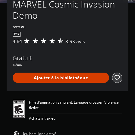
MARVEL Cosmic Invasion 
Demo
DOTEMU
PS5
4.64
3,9K avis
É
v
a
Gratuit
l
u
Démo
a
t
Ajouter à la bibliothèque
i
o
n
m
o
Film d’animation sanglant, Langage grossier, Violence
y
fictive
e
n
Achats intra-jeu
n
e
Jeu hors ligne activé
d