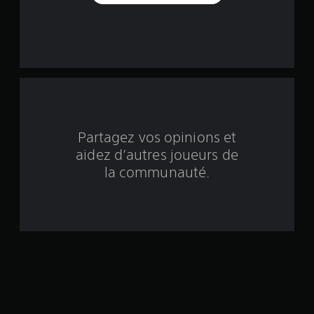
u
r
c
i
n
q
Partagez vos opinions et
aidez d’autres joueurs de
b
la communauté.
a
s
é
e
s