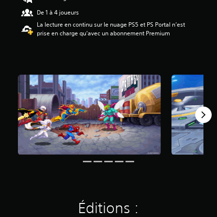
e
De 1 à 4 joueurs
4
.
La lecture en continu sur le nuage PS5 et PS Portal n’est
6
prise en charge qu’avec un abonnement Premium
4
é
t
o
i
l
e
s
s
u
r
c
i
n
q
b
a
s
é
Éditions :
e
s