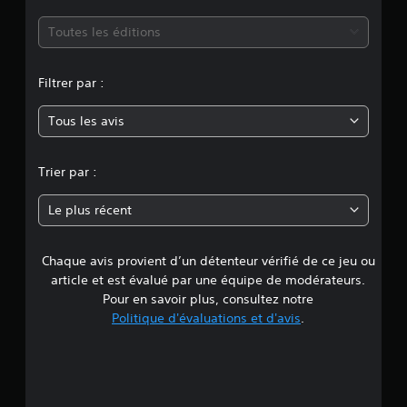
m
Toutes les éditions
o
Filtrer par :
y
Tous les avis
e
n
Trier par :
n
Le plus récent
e
Chaque avis provient d’un détenteur vérifié de ce jeu ou
d
article et est évalué par une équipe de modérateurs.
e
Pour en savoir plus, consultez notre
Politique d'évaluations et d'avis
.
4
.
7