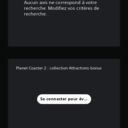
Aucun avis ne correspond à votre
é
recherche. Modifiez vos critères de
recherche.
t
o
i
l
e
Planet Coaster 2 : collection Attractions bonus
s
s
u
Se connecter pour évaluer
r
c
i