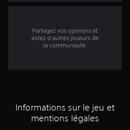
n
q
b
Partagez vos opinions et
aidez d’autres joueurs de
a
la communauté.
s
é
e
s
u
r
Informations sur le jeu et
3
mentions légales
0