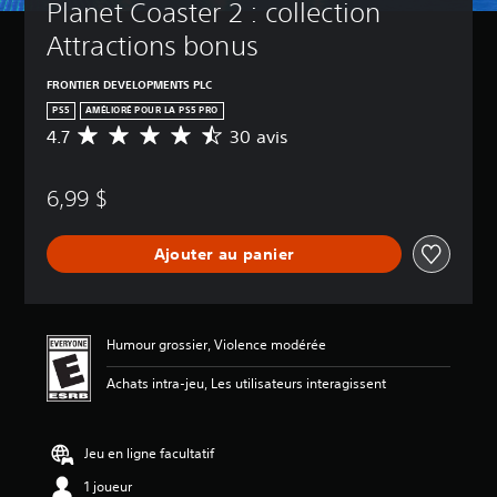
Planet Coaster 2 : collection 
Attractions bonus
FRONTIER DEVELOPMENTS PLC
PS5
AMÉLIORÉ POUR LA PS5 PRO
4.7
30 avis
É
v
a
6,99 $
l
u
a
Ajouter au panier
t
i
o
n
m
Humour grossier, Violence modérée
o
y
Achats intra-jeu, Les utilisateurs interagissent
e
n
n
Jeu en ligne facultatif
e
d
1 joueur
e