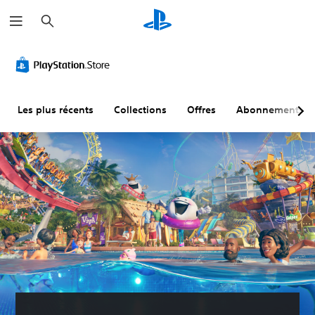
R
e
c
h
e
r
c
h
e
r
Les plus récents
Collections
Offres
Abonnements