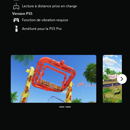
4
Lecture à distance prise en charge
.
Version PS5
7
Fonction de vibration requise
é
t
Amélioré pour la PS5 Pro
o
i
l
e
s
s
u
r
c
i
n
q
b
a
s
é
e
s
u