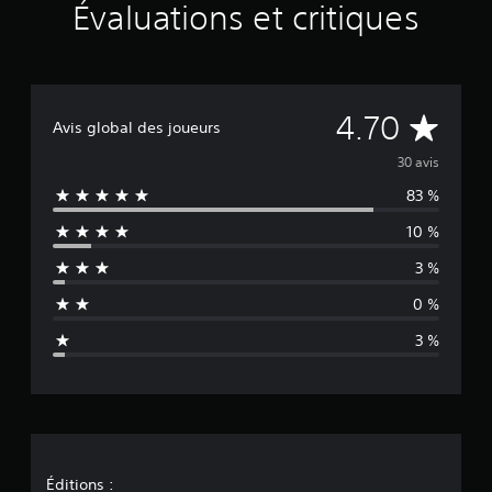
r
Évaluations et critiques
3
0
é
v
a
É
4.70
l
Avis global des joueurs
u
v
a
30 avis
t
83 %
a
i
o
10 %
l
n
s
3 %
u
0 %
a
3 %
t
i
o
n
Éditions :