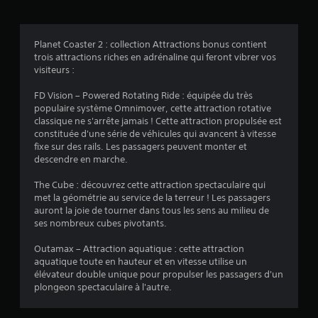
é
v
Planet Coaster 2 : collection Attractions bonus contient
trois attractions riches en adrénaline qui feront vibrer vos
a
visiteurs :
l
FD Vision – Powered Rotating Ride : équipée du très
populaire système Omnimover, cette attraction rotative
u
classique ne s'arrête jamais ! Cette attraction propulsée est
constituée d'une série de véhicules qui avancent à vitesse
a
fixe sur des rails. Les passagers peuvent monter et
descendre en marche.
t
The Cube : découvrez cette attraction spectaculaire qui
i
met la géométrie au service de la terreur ! Les passagers
auront la joie de tourner dans tous les sens au milieu de
o
ses nombreux cubes pivotants.
n
Outamax – Attraction aquatique : cette attraction
aquatique toute en hauteur et en vitesse utilise un
s
élévateur double unique pour propulser les passagers d'un
plongeon spectaculaire à l'autre.