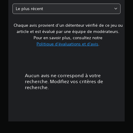
R
d
o
n
e
a
Le plus récent
n
m
e
p
r
a
p
é
n
Chaque avis provient d’un détenteur vérifié de ce jeu ou
d
e
g
i
article et est évalué par une équipe de modérateurs.
l
l
è
e
Pour en savoir plus, consultez notre
s
a
r
Politique d'évaluations et d'avis
.
d
b
e
4
e
l
à
d
l
e
.
e
i
d
s
d
e
5
d
a
s
Aucun avis ne correspond à votre
i
c
é
m
recherche. Modifiez vos critères de
f
t
a
recherche.
f
t
i
n
é
c
e
r
o
i
t
e
e
n
t
i
c
l
e
i
s
s
l
e
(
V
r