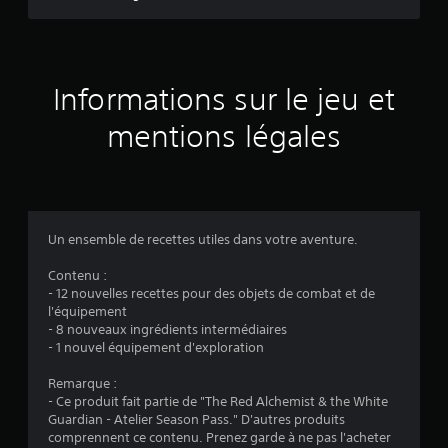
e
e
d
s
u
a
j
n
e
Informations sur le jeu et
s
u
a
mentions légales
V
v
o
o
u
i
s
r
p
à
o
a
u
Un ensemble de recettes utiles dans votre aventure.
p
v
e
p
Contenu :
z
- 12 nouvelles recettes pour des objets de combat et de
u
m
l'équipement
y
e
- 8 nouveaux ingrédients intermédiaires
e
t
- 1 nouvel équipement d'exploration
r
t
r
r
Remarque :
a
e
- Ce produit fait partie de "The Red Alchemist & the White
p
l
Guardian - Atelier Season Pass." D'autres produits
i
e
comprennent ce contenu. Prenez garde à ne pas l'acheter