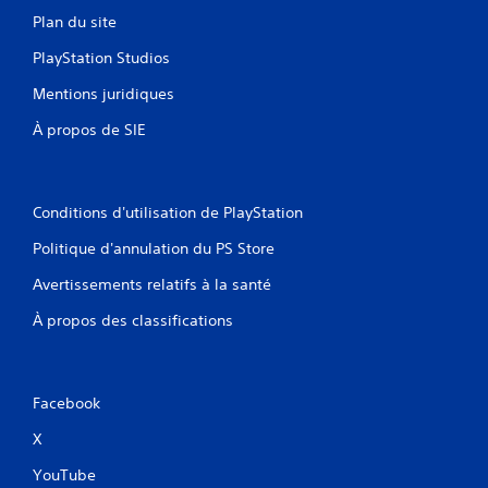
d
r
Plan du site
e
d
c
PlayStation Studios
a
i
n
n
Mentions juridiques
s
é
l
m
À propos de SIE
e
a
s
t
m
i
e
q
Conditions d'utilisation de PlayStation
n
u
u
e
Politique d'annulation du PS Store
s
(
s
Avertissements relatifs à la santé
j
a
e
n
À propos des classifications
u
s
h
d
o
e
r
v
s
Facebook
o
l
i
X
i
r
g
a
YouTube
n