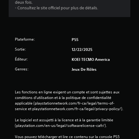
j
d
deux fois.
e
- Consultez le site officiel pour plus de détails.
e
u
m
e
e
n
n
p
t
a
s
Plateforme:
PS5
u
u
s
Sortie:
12/22/2025
r
e
à
l
Éditeur:
KOEI TECMO America
t
e
o
Genres:
Jeux De Rôles
s
u
t
t
o
m
u
o
Les fonctions en ligne exigent un compte et sont sujettes aux 
c
m
conditions d’utilisation et à la politique de confidentialité 
h
e
applicable (playstationnetwork.com/fr-ca/legal/terms-of-
e
n
service et playstationnetwork.com/fr-ca/legal/privacy-policy/).
t
s
d
Le logiciel est assujetti à la licence et à la garantie limitée 
V
u
(playstation.com/en-us/legal/softwarelicense-cafr/).
o
r
u
a
Vous pouvez télécharger et lire ce contenu sur la console PS5 
s