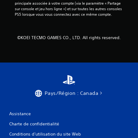
n
principale associée à votre compte (via le paramètre « Partage 
p
t
sur console et jeu hors ligne ») et sur toutes les autres consoles 
o
l
PS5 lorsque vous vous connectez avec ce même compte.
u
'
v
e
e
x
z
p
©KOEI TECMO GAMES CO., LTD. All rights reserved.
j
é
o
r
u
i
e
e
r
n
a
c
u
e
j
d
e
e
u
j
Pays/Région : Canada
e
e
t
u
n
o
a
u
Assistance
v
e
i
Charte de confidentialité
n
g
m
u
Conditions d'utilisation du site Web
o
e