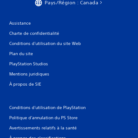
b
s
Pays/Région : Canada
e
l
u
(
e
e
H
d
l
U
Assistance
e
D
s
)
s
L
Charte de confidentialité
s
m
e
a
a
Conditions d'utilisation du site Web
s
n
n
i
s
Plan du site
n
e
p
f
t
PlayStation Studios
a
o
t
s
r
Mentions juridiques
e
s
m
s
e
a
À propos de SIE
r
(
t
p
d
i
a
e
o
r
b
n
Conditions d'utilisation de PlayStation
l
s
a
e
v
s
Politique d'annulation du PS Store
s
i
e
c
s
Avertissements relatifs à la santé
)
o
u
m
D
À propos des classifications