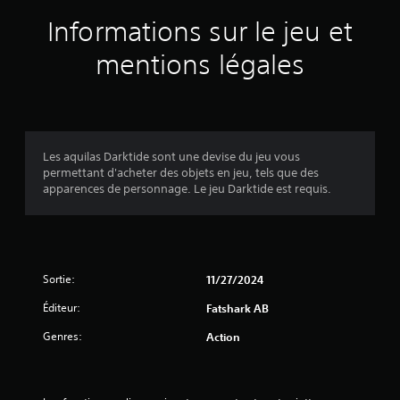
p
à
n
a
Informations sur le jeu et
e
t
r
n
a
t
mentions légales
t
l
i
e
e
c
n
e
u
d
t
l
r
v
i
e
e
è
l
r
Les aquilas Darktide sont une devise du jeu vous
r
e
t
permettant d'acheter des objets en jeu, tels que des
e
s
i
apparences de personnage. Le jeu Darktide est requis.
s
o
c
s
n
a
u
t
l
r
o
e
l
u
d
e
Sortie:
11/27/2024
t
e
u
a
c
Éditeur:
Fatshark AB
r
u
h
s
t
a
Genres:
Action
c
o
q
a
u
u
r
r
e
t
d
m