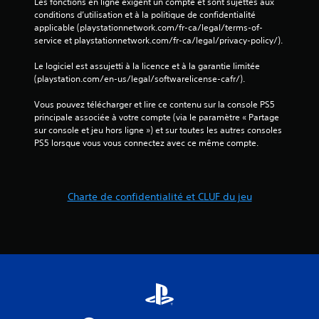
Les fonctions en ligne exigent un compte et sont sujettes aux 
e
e
a
conditions d’utilisation et à la politique de confidentialité 
s
v
n
applicable (playstationnetwork.com/fr-ca/legal/terms-of-
o
o
e
service et playstationnetwork.com/fr-ca/legal/privacy-policy/).
u
u
t
l
s
t
Le logiciel est assujetti à la licence et à la garantie limitée 
e
.
e
(playstation.com/en-us/legal/softwarelicense-cafr/).
u
.
r
Vous pouvez télécharger et lire ce contenu sur la console PS5 
A
a
principale associée à votre compte (via le paramètre « Partage 
I
f
u
sur console et jeu hors ligne ») et sur toutes les autres consoles 
f
n
t
PS5 lorsque vous vous connectez avec ce même compte.
i
v
r
c
e
e
h
r
s
a
s
s
Charte de confidentialité et CLUF du jeu
g
i
i
e
o
g
t
n
n
ê
r
t
a
e
é
u
h
g
x
a
l
v
u
a
i
t