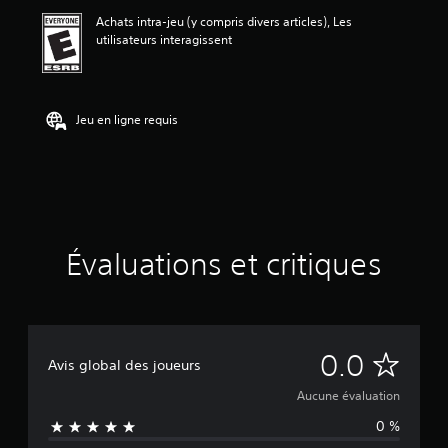
u
Achats intra-jeu (y compris divers articles), Les
a
utilisateurs interagissent
t
i
o
n
Jeu en ligne requis
Évaluations et critiques
A
0.0
Avis global des joueurs
u
Aucune évaluation
0 %
c