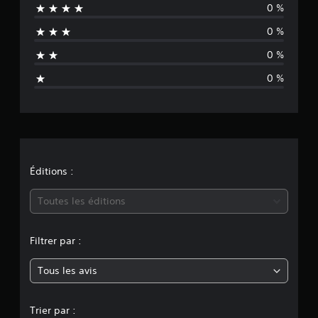
0 %
u
0 %
n
0 %
e
0 %
é
v
a
l
Éditions :
u
Toutes les éditions
a
Filtrer par :
t
Tous les avis
i
o
Trier par :