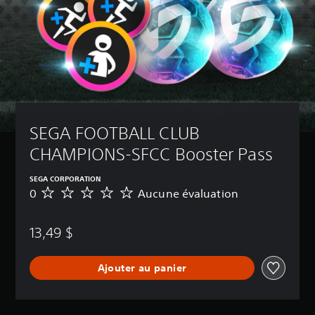
SEGA FOOTBALL CLUB 
CHAMPIONS-SFCC Booster Pass
SEGA CORPORATION
0
Aucune évaluation
A
u
c
13,49 $
u
n
e
Ajouter au panier
é
v
a
l