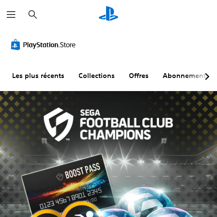
R
e
c
h
e
r
c
h
e
r
Les plus récents
Collections
Offres
Abonnements