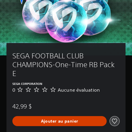
SEGA FOOTBALL CLUB 
CHAMPIONS-One-Time RB Pack 
E
SEGA CORPORATION
0
Aucune évaluation
A
u
c
42,99 $
u
n
e
Ajouter au panier
é
v