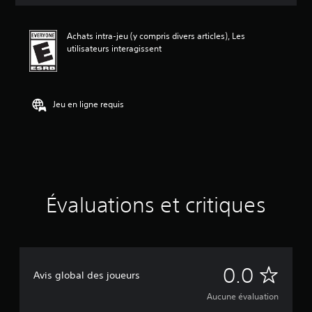
a
l
u
Achats intra-jeu (y compris divers articles), Les
a
utilisateurs interagissent
t
i
o
n
Jeu en ligne requis
Évaluations et critiques
A
0.0
Avis global des joueurs
u
Aucune évaluation