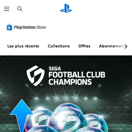
R
e
c
h
e
r
c
h
e
r
Les plus récents
Collections
Offres
Abonnements