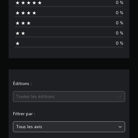
0 %
c
0 %
u
0 %
n
0 %
e
0 %
é
v
a
l
Éditions :
u
Toutes les éditions
a
Filtrer par :
t
Tous les avis
i