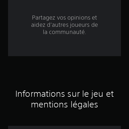
n
q
Partagez vos opinions et
b
aidez d’autres joueurs de
a
la communauté.
s
é
e
s
u
Informations sur le jeu et
r
mentions légales
7
é
v