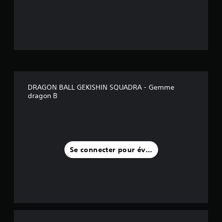
é
t
o
i
l
DRAGON BALL GEKISHIN SQUADRA - Gemme
e
dragon B
s
s
u
Se connecter pour évaluer
r
c
i