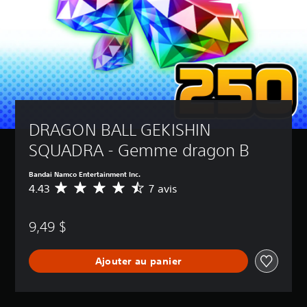
DRAGON BALL GEKISHIN 
SQUADRA - Gemme dragon B
Bandai Namco Entertainment Inc.
4.43
7 avis
É
v
a
9,49 $
l
u
a
Ajouter au panier
t
i
o
n