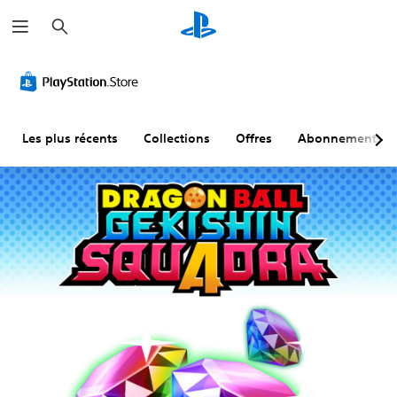
R
e
c
h
e
r
c
h
e
r
Les plus récents
Collections
Offres
Abonnements