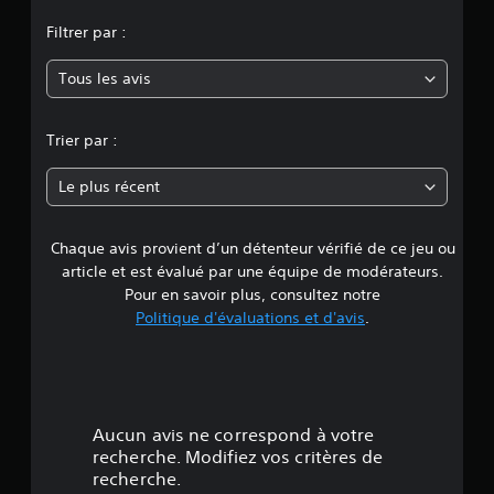
o
Filtrer par :
y
Tous les avis
e
n
Trier par :
n
Le plus récent
e
Chaque avis provient d’un détenteur vérifié de ce jeu ou
d
article et est évalué par une équipe de modérateurs.
e
Pour en savoir plus, consultez notre
Politique d'évaluations et d'avis
.
4
.
4
Aucun avis ne correspond à votre
3
recherche. Modifiez vos critères de
recherche.