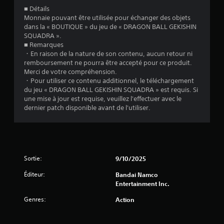
■ Détails
a
Monnaie pouvant être utilisée pour échanger des objets
dans la « BOUTIQUE » du jeu de « DRAGON BALL GEKISHIN
l
SQUADRA ».
■ Remarques
u
・En raison de la nature de son contenu, aucun retour ni
remboursement ne pourra être accepté pour ce produit.
a
Merci de votre compréhension.
・Pour utiliser ce contenu additionnel, le téléchargement
t
du jeu « DRAGON BALL GEKISHIN SQUADRA » est requis. Si
une mise à jour est requise, veuillez l'effectuer avec le
i
dernier patch disponible avant de l'utiliser.
o
n
Sortie:
9/10/2025
s
Éditeur:
Bandai Namco
Entertainment Inc.
Genres:
Action