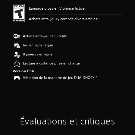
m
o
Langage grossier, Violence fictive
y
e
Achats intra-jeu (y compris divers articles)
n
n
e
Achats intra-jeu facultatifs
d
Jeu en ligne requis
e
4
8 joueurs en ligne
.
4
Lecture à distance prise en charge
3
Version PS4
é
Vibration de la manette de jeu DUALSHOCK 4
t
o
i
l
e
s
s
u
Évaluations et critiques
r
c
i