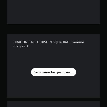
t
o
i
l
e
DRAGON BALL GEKISHIN SQUADRA - Gemme
s
dragon D
u
r
c
Se connecter pour évaluer
i
n
q