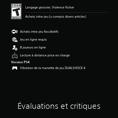
m
o
Langage grossier, Violence fictive
y
e
Achats intra-jeu (y compris divers articles)
n
n
e
Achats intra-jeu facultatifs
d
Jeu en ligne requis
e
5
8 joueurs en ligne
é
t
Lecture à distance prise en charge
o
Version PS4
i
Vibration de la manette de jeu DUALSHOCK 4
l
e
s
s
u
r
c
i
Évaluations et critiques
n
q
b