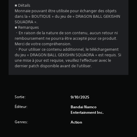
■ Détails
u
Monnaie pouvant être utilisée pour échanger des objets
dans la « BOUTIQUE » du jeu de « DRAGON BALL GEKISHIN
a
SQUADRA ».
■ Remarques
t
・En raison de la nature de son contenu, aucun retour ni
remboursement ne pourra être accepté pour ce produit.
i
Merci de votre compréhension.
・Pour utiliser ce contenu additionnel, le téléchargement
o
du jeu « DRAGON BALL GEKISHIN SQUADRA » est requis. Si
une mise à jour est requise, veuillez l'effectuer avec le
n
dernier patch disponible avant de l'utiliser.
s
Sortie:
9/10/2025
Éditeur:
Bandai Namco
Entertainment Inc.
Genres:
Action