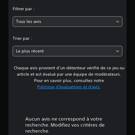
o
Filtrer par :
y
Tous les avis
e
n
Trier par :
n
Le plus récent
e
Chaque avis provient d’un détenteur vérifié de ce jeu ou
d
article et est évalué par une équipe de modérateurs.
’
Pour en savoir plus, consultez notre
Politique d'évaluations et d'avis
.
u
n
e
Aucun avis ne correspond à votre
é
recherche. Modifiez vos critères de
recherche.