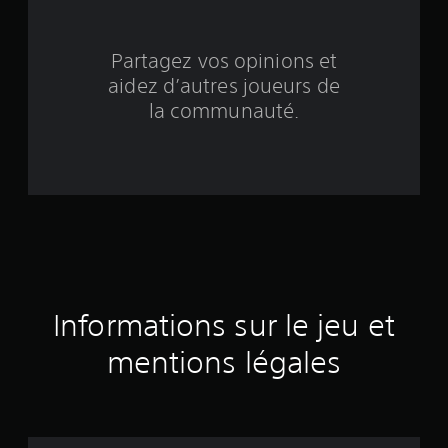
b
a
Partagez vos opinions et
s
aidez d’autres joueurs de
é
la communauté.
e
s
u
r
1
Informations sur le jeu et
é
mentions légales
v
a
l