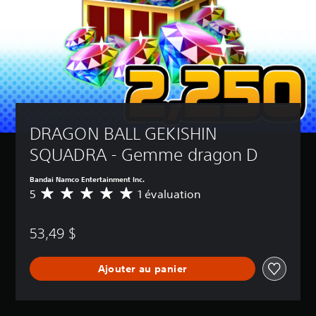
DRAGON BALL GEKISHIN 
SQUADRA - Gemme dragon D
Bandai Namco Entertainment Inc.
5
1 évaluation
É
v
a
53,49 $
l
u
a
Ajouter au panier
t
i
o
n