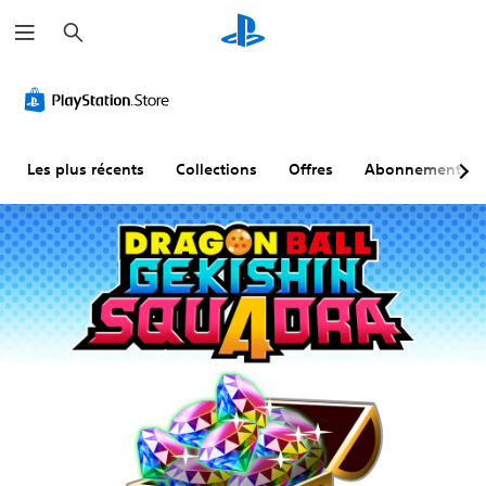
R
e
c
h
e
r
c
h
e
r
Les plus récents
Collections
Offres
Abonnements