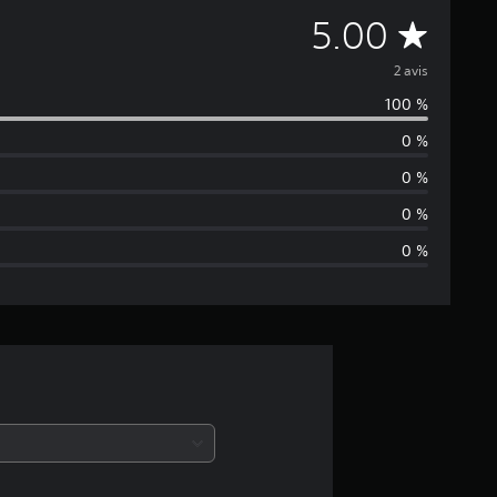
É
5.00
v
2 avis
100 %
a
0 %
l
0 %
u
0 %
0 %
a
t
i
o
n