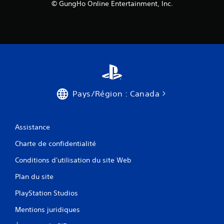
e
© GungHo Online Entertainment, Inc.
)
D
e
s
o
p
t
i
o
Pays/Région : Canada
n
s
p
e
Assistance
r
m
Charte de confidentialité
e
Conditions d'utilisation du site Web
t
t
Plan du site
a
n
PlayStation Studios
t
d
Mentions juridiques
'
i