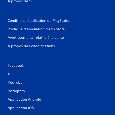
À propos de SIE
n
v
e
r
Conditions d'utilisation de PlayStation
s
e
Politique d'annulation du PS Store
r
l
Avertissements relatifs à la santé
e
À propos des classifications
s
m
a
n
e
Facebook
t
t
X
e
YouTube
s
v
Instagram
o
u
Application Android
s
s
Application iOS
o