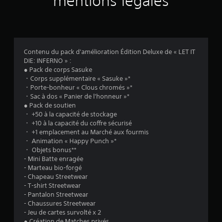
mentions légales
b
i
l
i
t
é
Contenu du pack d'amélioration Édition Deluxe de « LET IT
d
DIE: INFERNO » :
e
● Pack de corps Sasuke
s
・Corps supplémentaire « Sasuke »*
m
・Porte-bonheur « Clous chromés »*
a
・Sac à dos « Panier de l'honneur »*
n
● Pack de soutien
e
・ +50 à la capacité de stockage
t
・ +10 à la capacité du coffre sécurisé
t
・ +1 emplacement au Marché aux fourmis
e
・ Animation « Happy Punch »*
s
・ Objets bonus**
v
- Mini Batte enragée
o
- Marteau bio-forgé
u
- Chapeau Streetwear
s
- T-shirt Streetwear
s
- Pantalon Streetwear
o
- Chaussures Streetwear
n
- Jeu de cartes survolté x 2
t
● Création de Matches privés