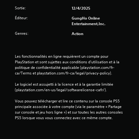
l
Sortie:
12/4/2025
a
b
Éditeur:
GungHo Online
l
Entertainment,Inc.
e
Genres:
Action
d
e
s
m
Les fonctionnalités en ligne requièrent un compte pour 
a
PlayStation et sont sujettes aux conditions d’utilisation et à la 
n
politique de confidentialité applicable (playstation.com/fr-
e
ca/Terms et playstation.com/fr-ca/legal/privacy-policy).
t
Le logiciel est assujetti à la licence et à la garantie limitée 
t
(playstation.com/en-us/legal/softwarelicense-cafr/).
e
s
Vous pouvez télécharger et lire ce contenu sur la console PS5 
(
principale associée à votre compte (via le paramètre « Partage 
d
sur console et jeu hors ligne ») et sur toutes les autres consoles 
e
PS5 lorsque vous vous connectez avec ce même compte.
b
a
s