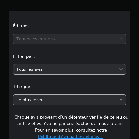
.
i
a
o
n
u
t
o
S
d
e
e
o
s
n
Éditions :
s
u
p
s
s
e
m
Toutes les éditions
u
-
u
g
v
t
o
g
e
i
e
Filtrer par :
n
y
t
s
t
r
t
Tous les avis
ê
e
e
i
t
o
s
r
n
n
(
e
Trier par :
s
d
m
n
d
e
o
Le plus récent
e
d
b
e
r
i
a
e
f
s
Chaque avis provient d’un détenteur vérifié de ce jeu ou
d
m
i
e
a
article et est évalué par une équipe de modérateurs.
é
)
p
e
Pour en savoir plus, consultez notre
e
p
S
s
Politique d'évaluations et d'avis
.