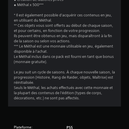
p
● Méthal x 500***
r
o
* Il est également possible d'acquérir ces contenus en jeu,
p
en utilisant du Méthal.
o
** Ces objets vous sont offerts au début de chaque saison,
s
et pour certains, en fonction de votre progression.
é
Ils peuvent être obtenus en jeu, mais disparaîtront à la fin
e
de la saison ou selon vos actions.
s
*** Le Méthal est une monnaie utilisable en jeu, également
.
disponible à l'achat.
Le Méthal inclus dans ce pack est fourni en tant que bonus
(monnaie gratuite).
I
n
Le jeu suit un cycle de saisons. À chaque nouvelle saison, la
v
progression (Histoire, Rang de Raider, objets, Maîtrise) est
e
réinitialisée.
r
Seuls le Méthal, les achats effectués avec cette monnaie et
s
la plupart des contenus de l'édition (types de corps,
décorations, etc.) ne sont pas affectés.
i
o
n
r
é
Plateforme:
g
PS5