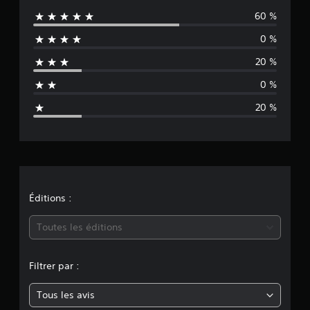
é
60 %
a
v
a
0 %
l
l
u
20 %
u
a
t
0 %
a
i
20 %
o
t
n
s
i
o
n
Éditions :
m
Toutes les éditions
o
Filtrer par :
y
Tous les avis
e