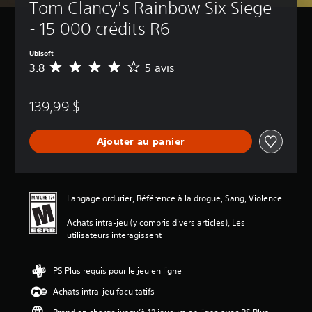
Tom Clancy's Rainbow Six Siege 
- 15 000 crédits R6
Ubisoft
3.8
5 avis
É
v
a
139,99 $
l
u
a
Ajouter au panier
t
i
o
n
m
Langage ordurier, Référence à la drogue, Sang, Violence
o
y
Achats intra-jeu (y compris divers articles), Les
e
utilisateurs interagissent
n
n
e
PS Plus requis pour le jeu en ligne
d
Achats intra-jeu facultatifs
e
3