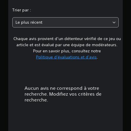
n
Trier par :
n
Le plus récent
e
Chaque avis provient d’un détenteur vérifié de ce jeu ou
d
article et est évalué par une équipe de modérateurs.
e
Pour en savoir plus, consultez notre
Politique d'évaluations et d'avis
.
3
.
8
Aucun avis ne correspond à votre
é
recherche. Modifiez vos critères de
recherche.
t
o
i