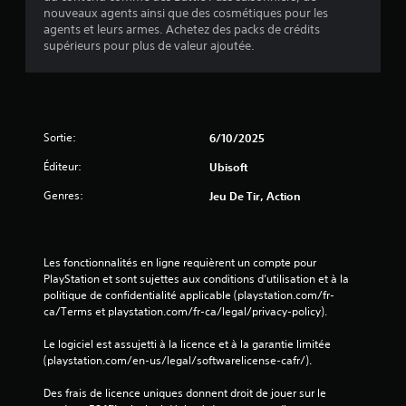
a
nouveaux agents ainsi que des cosmétiques pour les
agents et leurs armes. Achetez des packs de crédits
t
supérieurs pour plus de valeur ajoutée.
i
o
Sortie:
6/10/2025
n
Éditeur:
Ubisoft
s
Genres:
Jeu De Tir, Action
Les fonctionnalités en ligne requièrent un compte pour 
PlayStation et sont sujettes aux conditions d’utilisation et à la 
politique de confidentialité applicable (playstation.com/fr-
ca/Terms et playstation.com/fr-ca/legal/privacy-policy).
Le logiciel est assujetti à la licence et à la garantie limitée 
(playstation.com/en-us/legal/softwarelicense-cafr/).
Des frais de licence uniques donnent droit de jouer sur le 