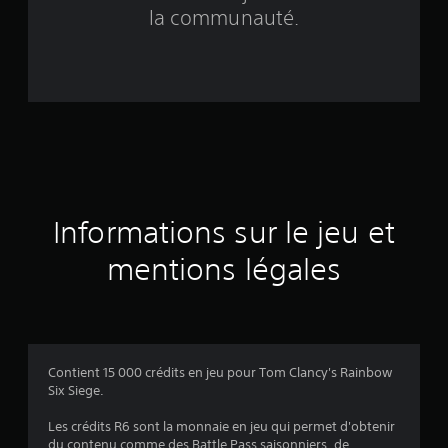
s
la communauté.
é
e
s
u
r
Informations sur le jeu et
5
mentions légales
é
v
a
Contient 15 000 crédits en jeu pour Tom Clancy's Rainbow
l
Six Siege.
u
Les crédits R6 sont la monnaie en jeu qui permet d'obtenir
du contenu comme des Battle Pass saisonniers, de