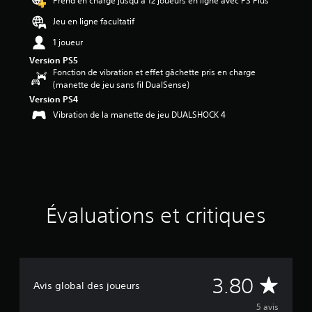
Prend en charge jusqu’à 12 joueurs en ligne avec PS Plus
.
8
Jeu en ligne facultatif
é
1 joueur
t
o
Version PS5
i
Fonction de vibration et effet gâchette pris en charge
l
(manette de jeu sans fil DualSense)
e
Version PS4
s
Vibration de la manette de jeu DUALSHOCK 4
s
u
r
c
i
n
q
b
Évaluations et critiques
a
s
é
e
s
É
3.80
u
Avis global des joueurs
r
v
5 avis
5