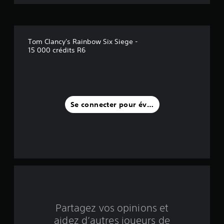
l
e
Tom Clancy's Rainbow Six Siege -
s
15 000 crédits R6
s
u
r
Se connecter pour évaluer
c
i
n
q
b
Partagez vos opinions et
a
aidez d’autres joueurs de