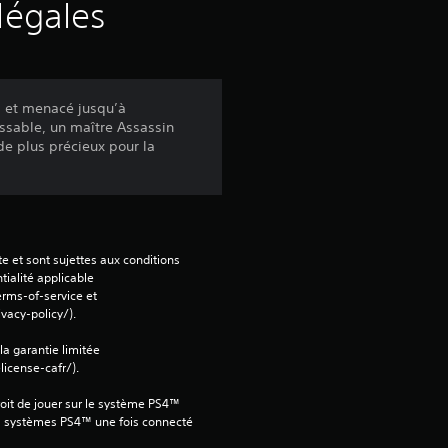
u
légales
r
c
s et menacé jusqu’à
issable, un maître Assassin
i
de plus précieux pour la
n
q
b
e et sont sujettes aux conditions 
tialité applicable 
a
rms-of-service et 
vacy-policy/).
s
 la garantie limitée 
icense-cafr/).
é
oit de jouer sur le système PS4™ 
e
s systèmes PS4™ une fois connecté 