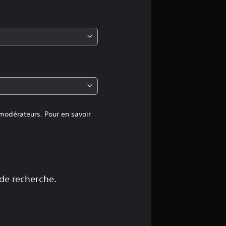
m
o
y
e
n
n
 modérateurs. Pour en savoir
e
d
e
 de recherche.
4
.