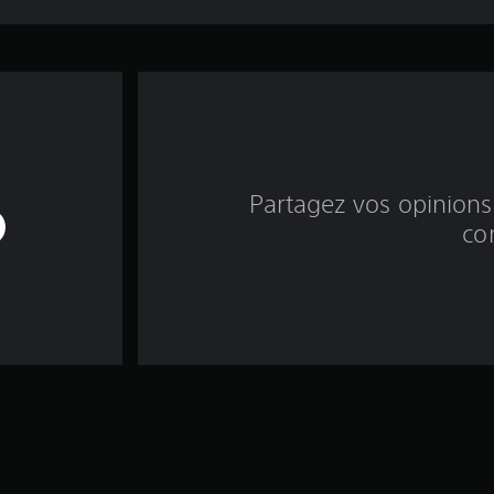
Partagez vos opinions 
co