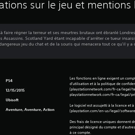
ations sur le jeu et mentions 
 faire régner la terreur et ses meurtres brutaux ont ébranlé Londre
des Assassins. Scotland Yard étant incapable d’arrêter ce tueur insais
 dangereux jeu du chat et de la souris qui menacera tout ce qu’il y a 
Les fonctions en ligne exigent un compt
PS4
d’utilisation et à la politique de confiden
(playstationnetwork.com/fr-ca/legal/te
12/15/2015
playstationnetwork.com/fr-ca/legal/pri
Ubisoft
Le logiciel est assujetti à la licence et à
Aventure, Aventure, Action
(playstation.com/en-us/legal/softwarel
Des frais de licence uniques donnent dr
principal désigné du compte et d'autre
à ce compte.