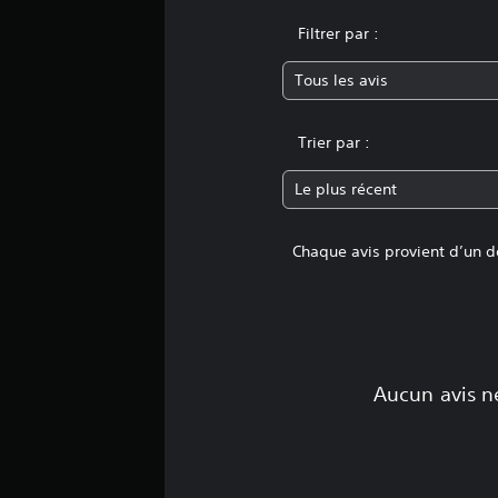
a
Filtrer par :
t
i
Tous les avis
o
n
s
Trier par :
Le plus récent
Chaque avis provient d’un dé
Aucun avis ne