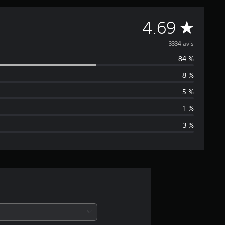
É
4.69
v
3334 avis
84 %
a
8 %
l
5 %
u
1 %
3 %
a
t
i
o
n