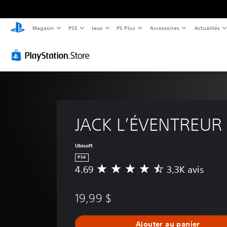
Magasin
PS5
Jeux
PS Plus
Accessoires
Actualités
JACK L’ÉVENTREUR
Ubisoft
PS4
4.69
3,3K avis
É
v
a
19,99 $
l
u
a
Ajouter au panier