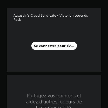
i
l
Assassin's Creed Syndicate - Victorian Legends
e
Pack
s
s
u
Se connecter pour évaluer
r
c
i
n
q
Partagez vos opinions et
b
aidez d’autres joueurs de
la communauté.