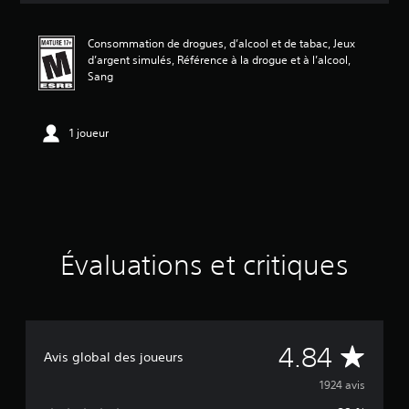
n
m
Consommation de drogues, d’alcool et de tabac, Jeux
o
d’argent simulés, Référence à la drogue et à l’alcool,
y
Sang
e
n
n
e
1 joueur
d
e
4
.
8
4
é
Évaluations et critiques
t
o
i
l
e
s
É
4.84
Avis global des joueurs
s
u
v
1924 avis
r
c