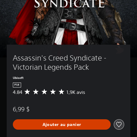
Assassin's Creed Syndicate - 
Victorian Legends Pack
Ubisoft
PS4
4.84
1,9K avis
É
v
a
6,99 $
l
u
a
Ajouter au panier
t
i
o