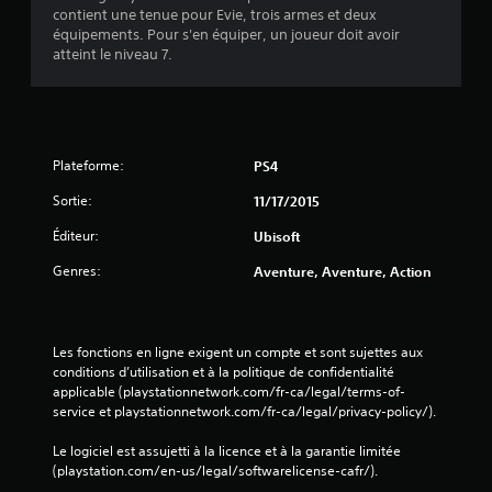
contient une tenue pour Evie, trois armes et deux
a
équipements. Pour s'en équiper, un joueur doit avoir
atteint le niveau 7.
l
u
a
Plateforme:
PS4
t
Sortie:
11/17/2015
i
Éditeur:
Ubisoft
Genres:
Aventure, Aventure, Action
o
n
Les fonctions en ligne exigent un compte et sont sujettes aux 
s
conditions d’utilisation et à la politique de confidentialité 
applicable (playstationnetwork.com/fr-ca/legal/terms-of-
service et playstationnetwork.com/fr-ca/legal/privacy-policy/).
Le logiciel est assujetti à la licence et à la garantie limitée 
(playstation.com/en-us/legal/softwarelicense-cafr/).