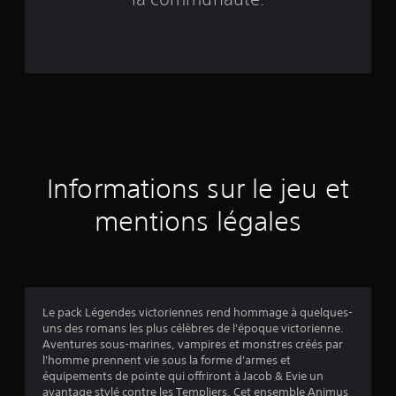
a
s
é
e
s
u
Informations sur le jeu et
r
mentions légales
1
9
2
Le pack Légendes victoriennes rend hommage à quelques-
4
uns des romans les plus célèbres de l'époque victorienne.
Aventures sous-marines, vampires et monstres créés par
é
l'homme prennent vie sous la forme d'armes et
équipements de pointe qui offriront à Jacob & Evie un
v
avantage stylé contre les Templiers. Cet ensemble Animus