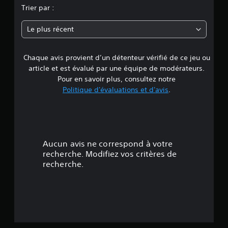
n
n
Trier par :
s
n
Le plus récent
e
Chaque avis provient d’un détenteur vérifié de ce jeu ou
d
article et est évalué par une équipe de modérateurs.
e
Pour en savoir plus, consultez notre
Politique d'évaluations et d'avis
.
4
.
8
Aucun avis ne correspond à votre
4
recherche. Modifiez vos critères de
recherche.
é
t
o